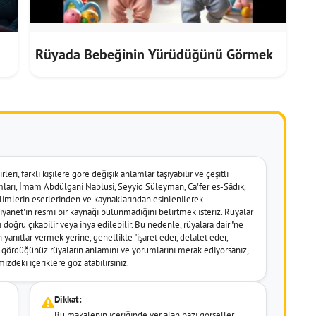
Rüyada Bebeğinin Yürüdüğünü Görmek
leri, farklı kişilere göre değişik anlamlar taşıyabilir ve çeşitli
umları, İmam Abdülgani Nablusi, Seyyid Süleyman, Ca'fer es-Sâdık,
imlerin eserlerinden ve kaynaklarından esinlenilerek
k Diyanet'in resmi bir kaynağı bulunmadığını belirtmek isteriz. Rüyalar
doğru çıkabilir veya ihya edilebilir. Bu nedenle, rüyalara dair "ne
 yanıtlar vermek yerine, genellikle "işaret eder, delalet eder,
er gördüğünüz rüyaların anlamını ve yorumlarını merak ediyorsanız,
izdeki içeriklere göz atabilirsiniz.
Dikkat:
Bu makalenin içeriğinde yer alan bazı görseller