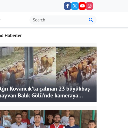
nd Haberler
Ağrı Kovancık'ta çalınan 23 büyükbaş
hayvan Balık Gölü'nde kameraya
takıldı