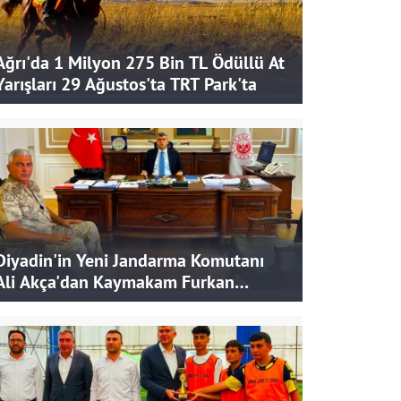
Ağrı'da 1 Milyon 275 Bin TL Ödüllü At
Yarışları 29 Ağustos'ta TRT Park'ta
Diyadin'in Yeni Jandarma Komutanı
Ali Akça'dan Kaymakam Furkan
Korkusuz'a Ziyaret