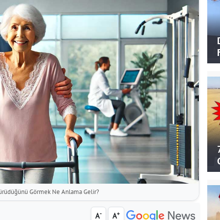
Yürüdüğünü Görmek Ne Anlama Gelir?
-
+
A
A