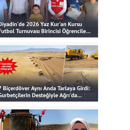
Diyadin'de 2026 Yaz Kur'an Kursu
Futbol Turnuvası Birincisi Öğrencilere
Hediye
7 Biçerdöver Aynı Anda Tarlaya Girdi:
Gurbetçilerin Desteğiyle Ağrı'da
Bereketli Hasat