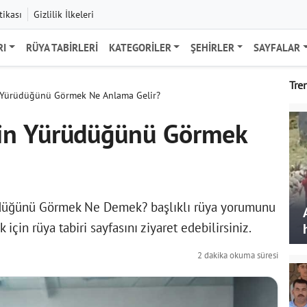
tikası
Gizlilik İlkeleri
RI
RÜYA TABIRLERI
KATEGORILER
ŞEHIRLER
SAYFALAR
Tre
 Yürüdüğünü Görmek Ne Anlama Gelir?
in Yürüdüğünü Görmek
üdüğünü Görmek Ne Demek? başlıklı rüya yorumunu
ek için
rüya tabiri
sayfasını ziyaret edebilirsiniz.
2 dakika okuma süresi