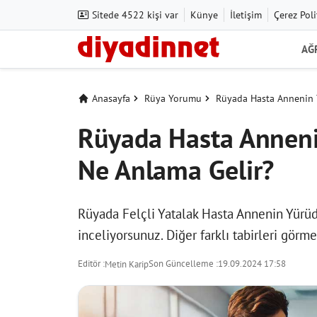
Sitede 4522 kişi var
Künye
İletişim
Çerez Poli
AĞ
Anasayfa
Rüya Yorumu
Rüyada Hasta Annenin
Rüyada Hasta Annen
Ne Anlama Gelir?
Rüyada Felçli Yatalak Hasta Annenin Yür
inceliyorsunuz. Diğer farklı tabirleri görm
Editör :
Son Güncelleme :
19.09.2024 17:58
Metin Karip