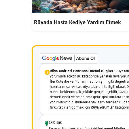
Rüyada Hasta Kediye Yardım Etmek
Rüya Tabirleri Hakkında Önemli Bilgiler:
Rüya tabir
yorumlara açıktır. Bu kategoride yer alan rüya yor
İbn Kuteybe ve Muhammed İbn Şirin gibi değerli al
hazırlanmıştır. Ancak, rüya tabirleri ile ilgili olara
bazen beklenmedik şekilde gerçekleşebilir, bazıları 
demek, nedir ve ne anlama gelir" gibi sorulara kesin
yorumlanır" gibi ifadelerle yaklaşım sergilenir. Eğ
farklı tabirleri görmek için
Rüya Yorumları
kategorim
Ek Bilgi:
Bu makalede yer alan rüya tabirleri genel bilgiler