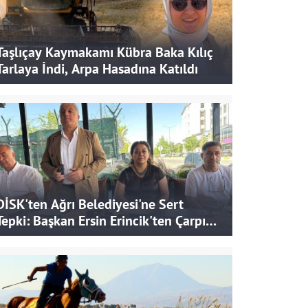
Taşlıçay Kaymakamı Kübra Baka Kılıç
Tarlaya İndi, Arpa Hasadına Katıldı
DİSK'ten Ağrı Belediyesi'ne Sert
Tepki: Başkan Ersin Erincik'ten Çarpıcı
İddialar