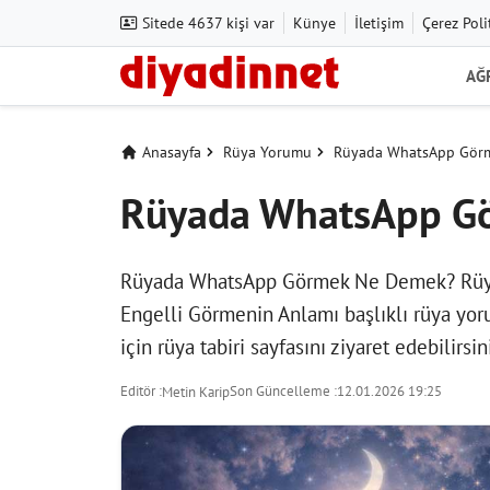
Sitede 4637 kişi var
Künye
İletişim
Çerez Poli
AĞ
Anasayfa
Rüya Yorumu
Rüyada WhatsApp Görm
Rüyada WhatsApp Gö
Rüyada WhatsApp Görmek Ne Demek? Rüyad
Engelli Görmenin Anlamı başlıklı rüya yoru
için
rüya tabiri
sayfasını ziyaret edebilirsin
Editör :
Son Güncelleme :
12.01.2026 19:25
Metin Karip