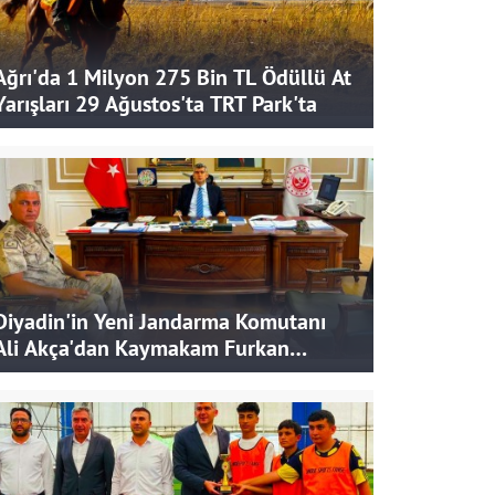
Ağrı'da 1 Milyon 275 Bin TL Ödüllü At
Yarışları 29 Ağustos'ta TRT Park'ta
Diyadin'in Yeni Jandarma Komutanı
Ali Akça'dan Kaymakam Furkan
Korkusuz'a Ziyaret