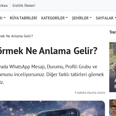
tikası
Gizlilik İlkeleri
RI
RÜYA TABIRLERI
KATEGORILER
ŞEHIRLER
SAYFALAR
Tre
ek Ne Anlama Gelir?
rmek Ne Anlama Gelir?
a WhatsApp Mesajı, Durumu, Profili Grubu ve
munu inceliyorsunuz. Diğer farklı tabirleri görmek
iz.
4 dakika okuma süresi