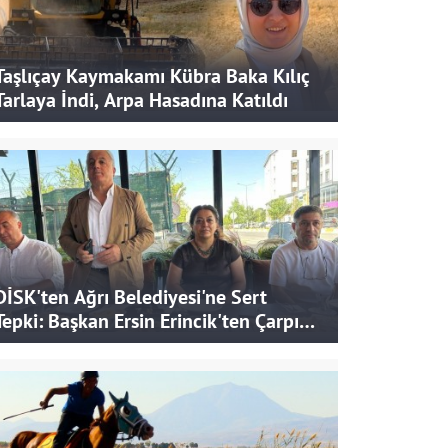
Taşlıçay Kaymakamı Kübra Baka Kılıç
Tarlaya İndi, Arpa Hasadına Katıldı
DİSK'ten Ağrı Belediyesi'ne Sert
Tepki: Başkan Ersin Erincik'ten Çarpıcı
İddialar