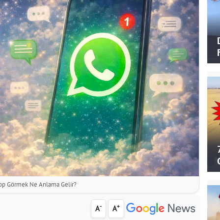
p Görmek Ne Anlama Gelir?
-
+
A
A