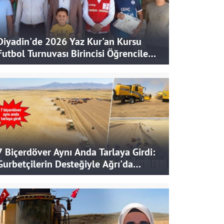
Diyadin'de 2026 Yaz Kur'an Kursu
Futbol Turnuvası Birincisi Öğrencilere
Hediye
7 Biçerdöver Aynı Anda Tarlaya Girdi:
Gurbetçilerin Desteğiyle Ağrı'da
Bereketli Hasat