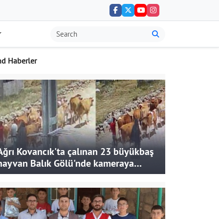
nd Haberler
Ağrı Kovancık'ta çalınan 23 büyükbaş
hayvan Balık Gölü'nde kameraya
takıldı