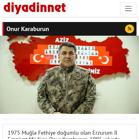
Onur Karaburun
1975 Muğla Fethiye doğumlu olan Erzurum İl
Emniyet Müdürü Onur Karaburun, 1996 yılında