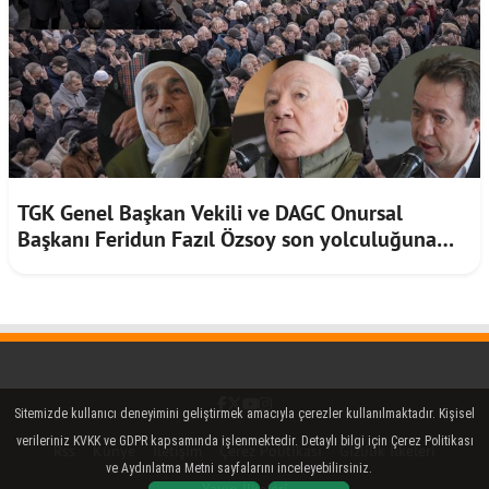
TGK Genel Başkan Vekili ve DAGC Onursal
Başkanı Feridun Fazıl Özsoy son yolculuğuna
uğurlandı
Facebook
Twitter (X)
YouTube
Instagram
Sitemizde kullanıcı deneyimini geliştirmek amacıyla çerezler kullanılmaktadır. Kişisel
verileriniz KVKK ve GDPR kapsamında işlenmektedir. Detaylı bilgi için Çerez Politikası
Rss
Künye
İletişim
Çerez Politikası
Gizlilik İlkeleri
ve Aydınlatma Metni sayfalarını inceleyebilirsiniz.
Yayın İlkeleri