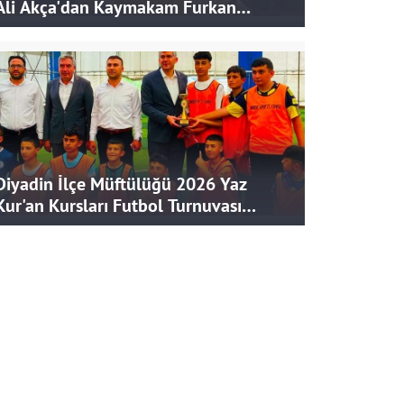
Ali Akça'dan Kaymakam Furkan
Korkusuz'a Ziyaret
Diyadin İlçe Müftülüğü 2026 Yaz
Kur'an Kursları Futbol Turnuvası
Tamamlandı