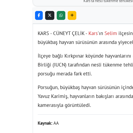
Kars'ta nesli tükenme tehlikes
KARS - CÜNEYT ÇELİK -
Kars
'ın
Selim
ilçesin
büyükbaş hayvan sürüsünün arasında yiyecek
İlçeye bağlı Kırkpınar köyünde hayvanlarını
Birliği (IUCN) tarafından nesli tükenme tehli
porsuğu merada fark etti.
Porsuğun, büyükbaş hayvan sürüsünün içinde 
Yavuz Karimiş, hayvanların bakışları arasın
kamerasıyla görüntüledi.
Kaynak:
AA