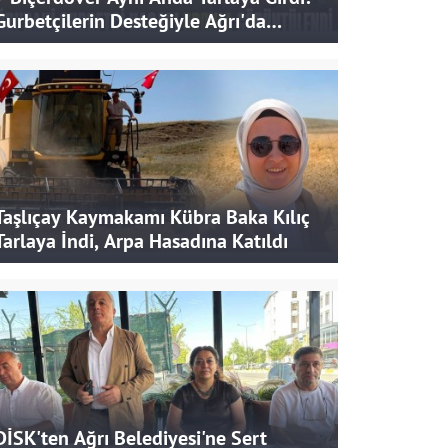
Gurbetçilerin Desteğiyle Ağrı'da
Bereketli Hasat
Taşlıçay Kaymakamı Kübra Baka Kılıç
Tarlaya İndi, Arpa Hasadına Katıldı
DİSK'ten Ağrı Belediyesi'ne Sert