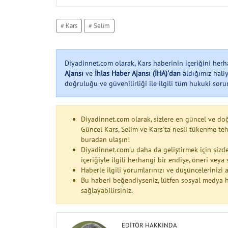
# Kars
# Selim
Diyadinnet.com olarak, Kars haberinin içeriğini he
Ajansı
ve
İhlas Haber Ajansı (İHA)'dan
aldığımız haliy
doğruluğu ve güvenilirliği ile ilgili tüm hukuki soruml
Diyadinnet.com olarak, sizlere en güncel ve do
Güncel Kars, Selim ve Kars'ta nesli tükenme t
buradan ulaşın!
Diyadinnet.com'u daha da geliştirmek için sizde
içeriğiyle ilgili herhangi bir endişe, öneri vey
Haberle ilgili yorumlarınızı ve düşüncelerinizi
Bu haberi beğendiyseniz, lütfen sosyal medya h
sağlayabilirsiniz.
EDITÖR HAKKINDA