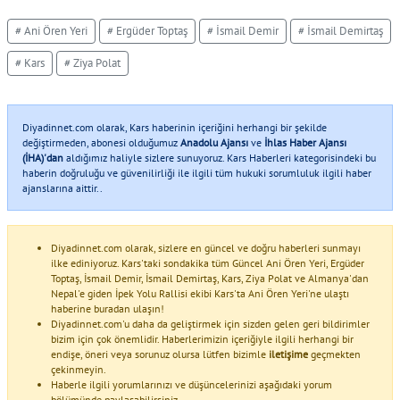
# Ani Ören Yeri
# Ergüder Toptaş
# İsmail Demir
# İsmail Demirtaş
# Kars
# Ziya Polat
Diyadinnet.com olarak, Kars haberinin içeriğini herhangi bir şekilde
değiştirmeden, abonesi olduğumuz
Anadolu Ajansı
ve
İhlas Haber Ajansı
(İHA)'dan
aldığımız haliyle sizlere sunuyoruz. Kars Haberleri kategorisindeki bu
haberin doğruluğu ve güvenilirliği ile ilgili tüm hukuki sorumluluk ilgili haber
ajanslarına aittir..
Diyadinnet.com olarak, sizlere en güncel ve doğru haberleri sunmayı
ilke ediniyoruz. Kars'taki sondakika tüm Güncel Ani Ören Yeri, Ergüder
Toptaş, İsmail Demir, İsmail Demirtaş, Kars, Ziya Polat ve Almanya'dan
Nepal'e giden İpek Yolu Rallisi ekibi Kars'ta Ani Ören Yeri'ne ulaştı
haberine buradan ulaşın!
Diyadinnet.com'u daha da geliştirmek için sizden gelen geri bildirimler
bizim için çok önemlidir. Haberlerimizin içeriğiyle ilgili herhangi bir
endişe, öneri veya sorunuz olursa lütfen bizimle
iletişime
geçmekten
çekinmeyin.
Haberle ilgili yorumlarınızı ve düşüncelerinizi aşağıdaki yorum
bölümünde paylaşabilirsiniz.