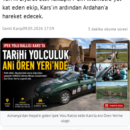
kat eden ekip, Kars'ın ardından Ardahan'a
hareket edecek.
Cemil Karip
09.05.2026 17:59
3 dakika okuma süresi
Almanya'dan Nepal'e giden İpek Yolu Rallisi ekibi Kars'ta Ani Ören Yeri'ne
ulaştı