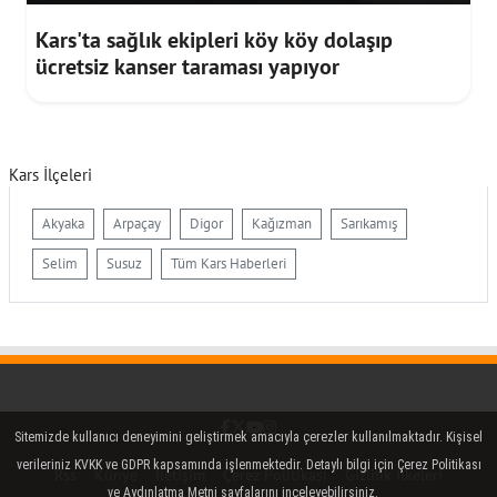
Kars'ta sağlık ekipleri köy köy dolaşıp
ücretsiz kanser taraması yapıyor
Kars İlçeleri
Akyaka
Arpaçay
Digor
Kağızman
Sarıkamış
Selim
Susuz
Tüm Kars Haberleri
Facebook
Twitter (X)
YouTube
Instagram
Sitemizde kullanıcı deneyimini geliştirmek amacıyla çerezler kullanılmaktadır. Kişisel
verileriniz KVKK ve GDPR kapsamında işlenmektedir. Detaylı bilgi için Çerez Politikası
Rss
Künye
İletişim
Çerez Politikası
Gizlilik İlkeleri
ve Aydınlatma Metni sayfalarını inceleyebilirsiniz.