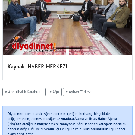
Kaynak:
HABER MERKEZİ
# Abdulhalik Karabulut
# Ağrı
# Ayhan Türkez
Diyadinnet.com olarak, Ağrı haberinin içeriğini herhangi bir şekilde
değiştirmeden, abonesi olduğumuz
Anadolu Ajansı
ve
İhlas Haber Ajansı
(İHA)'dan
aldığımız haliyle sizlere sunuyoruz. Ağrı Haberleri kategorisindeki bu
haberin doğruluğu ve güvenilirliği ile ilgili tüm hukuki sorumluluk ilgili haber
ajanslarına aittir..