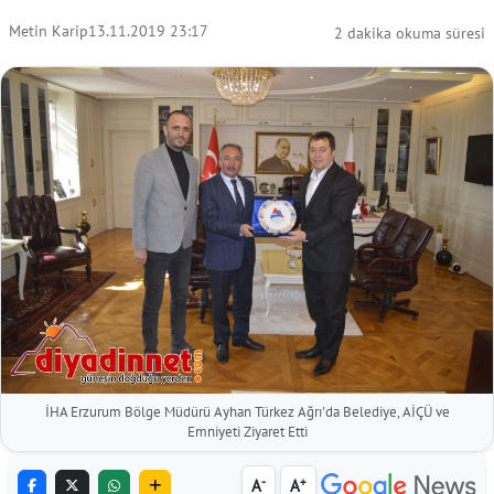
Metin Karip
13.11.2019 23:17
2 dakika okuma süresi
İHA Erzurum Bölge Müdürü Ayhan Türkez Ağrı'da Belediye, AİÇÜ ve
Emniyeti Ziyaret Etti
-
+
A
A