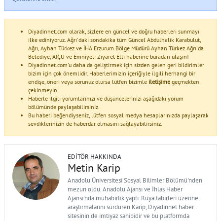
Diyadinnet.com olarak, sizlere en güncel ve doğru haberleri sunmayı
ilke ediniyoruz. Ağrı'daki sondakika tüm Güncel Abdulhalik Karabulut,
Ağrı, Ayhan Türkez ve İHA Erzurum Bölge Müdürü Ayhan Türkez Ağrı'da
Belediye, AİÇÜ ve Emniyeti Ziyaret Etti haberine buradan ulaşın!
Diyadinnet.com'u daha da geliştirmek için sizden gelen geri bildirimler
bizim için çok önemlidir. Haberlerimizin içeriğiyle ilgili herhangi bir
endişe, öneri veya sorunuz olursa lütfen bizimle
iletişime
geçmekten
çekinmeyin.
Haberle ilgili yorumlarınızı ve düşüncelerinizi aşağıdaki yorum
bölümünde paylaşabilirsiniz.
Bu haberi beğendiyseniz, lütfen sosyal medya hesaplarınızda paylaşarak
sevdiklerinizin de haberdar olmasını sağlayabilirsiniz.
EDITÖR HAKKINDA
Metin Karip
Anadolu Üniversitesi Sosyal Bilimler Bölümü'nden
mezun oldu. Anadolu Ajansı ve İhlas Haber
Ajansı'nda muhabirlik yaptı. Rüya tabirleri üzerine
araştırmalarını sürdüren Karip, Diyadinnet haber
sitesinin de imtiyaz sahibidir ve bu platformda