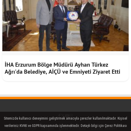
İHA Erzurum Bölge Müdürü Ayhan Türkez
Ağrı'da Belediye, AİÇÜ ve Emniyeti Ziyaret Etti
Facebook
Twitter (X)
YouTube
Instagram
Sitemizde kullanıcı deneyimini geliştirmek amacıyla çerezler kullanılmaktadır. Kişisel
verileriniz KVKK ve GDPR kapsamında işlenmektedir. Detaylı bilgi için Çerez Politikası
Rss
Künye
İletişim
Çerez Politikası
Gizlilik İlkeleri