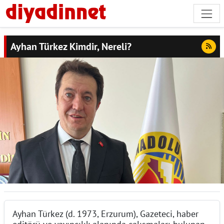
Ayhan Türkez Kimdir, Nereli?
Ayhan Türkez (d. 1973, Erzurum), Gazeteci, haber
editörü ve yayıncılık alanında çalışmaları bulunan