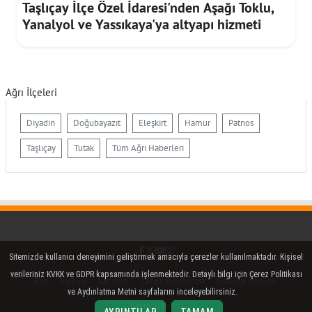
Taşlıçay İlçe Özel İdaresi'nden Aşağı Toklu,
Yanalyol ve Yassıkaya'ya altyapı hizmeti
Ağrı İlçeleri
Diyadin
Doğubayazıt
Eleşkirt
Hamur
Patnos
Taşlıçay
Tutak
Tüm Ağrı Haberleri
Facebook
Twitter (X)
YouTube
Instagram
Sitemizde kullanıcı deneyimini geliştirmek amacıyla çerezler kullanılmaktadır. Kişisel
verileriniz KVKK ve GDPR kapsamında işlenmektedir. Detaylı bilgi için Çerez Politikası
Rss
Künye
İletişim
Çerez Politikası
Gizlilik İlkeleri
ve Aydınlatma Metni sayfalarını inceleyebilirsiniz.
Yayın İlkeleri