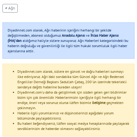
# Ağrı
Diyadinnet.com olarak, Ağrı haberinin içeriğini herhangi bir şekilde
değiştirmeden, abonesi olduğumuz
Anadolu Ajansı
ve
İhlas Haber Ajansı
(İHA)'dan
aldığımız haliyle sizlere sunuyoruz. Ağrı Haberleri kategorisindeki bu
haberin doğruluğu ve güvenilirliği ile ilgili tüm hukuki sorumluluk ilgili haber
ajanslarına aittir..
Diyadinnet.com olarak, sizlere en güncel ve doğru haberleri sunmayı
ilke ediniyoruz. Ağrı'daki sondakika tüm Güncel Ağrı ve Ağrı Bedensel
Engelliler Derneği Başkanı Sadullah Çabaş, 200'ün üzerinde tekerlekli
sandalye dağıttı haberine buradan ulaşın!
Diyadinnet.com'u daha da geliştirmek için sizden gelen geri bildirimler
bizim için çok önemlidir. Haberlerimizin içeriğiyle ilgili herhangi bir
endişe, öneri veya sorunuz olursa lütfen bizimle
iletişime
geçmekten
çekinmeyin.
Haberle ilgili yorumlarınızı ve düşüncelerinizi aşağıdaki yorum
bölümünde paylaşabilirsiniz.
Bu haberi beğendiyseniz, lütfen sosyal medya hesaplarınızda paylaşarak
sevdiklerinizin de haberdar olmasını sağlayabilirsiniz.