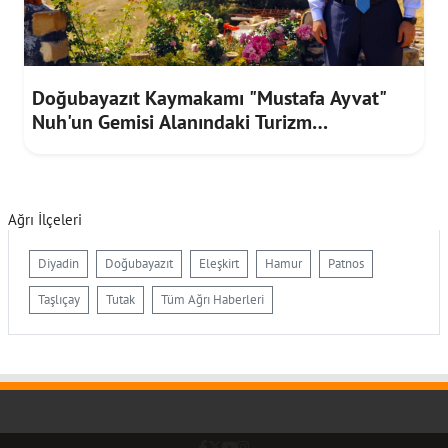
Doğubayazıt Kaymakamı "Mustafa Ayvat"
Nuh'un Gemisi Alanındaki Turizm
Çalışmalarını İnceledi
Ağrı İlçeleri
Diyadin
Doğubayazıt
Eleşkirt
Hamur
Patnos
Taşlıçay
Tutak
Tüm Ağrı Haberleri
Facebook
Twitter (X)
YouTube
Instagram