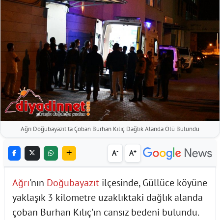
Ağrı Doğubayazıt'ta Çoban Burhan Kılıç Dağlık Alanda Ölü Bulundu
-
+
A
A
Ağrı
'nın
Doğubayazıt
ilçesinde, Güllüce köyüne
yaklaşık 3 kilometre uzaklıktaki dağlık alanda
çoban Burhan Kılıç'ın cansız bedeni bulundu.