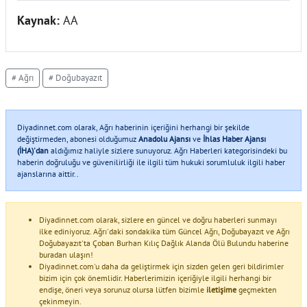
Kaynak:
AA
# Ağrı
# Doğubayazıt
Diyadinnet.com olarak, Ağrı haberinin içeriğini herhangi bir şekilde
değiştirmeden, abonesi olduğumuz
Anadolu Ajansı
ve
İhlas Haber Ajansı
(İHA)'dan
aldığımız haliyle sizlere sunuyoruz. Ağrı Haberleri kategorisindeki bu
haberin doğruluğu ve güvenilirliği ile ilgili tüm hukuki sorumluluk ilgili haber
ajanslarına aittir..
Diyadinnet.com olarak, sizlere en güncel ve doğru haberleri sunmayı
ilke ediniyoruz. Ağrı'daki sondakika tüm Güncel Ağrı, Doğubayazıt ve Ağrı
Doğubayazıt'ta Çoban Burhan Kılıç Dağlık Alanda Ölü Bulundu haberine
buradan ulaşın!
Diyadinnet.com'u daha da geliştirmek için sizden gelen geri bildirimler
bizim için çok önemlidir. Haberlerimizin içeriğiyle ilgili herhangi bir
endişe, öneri veya sorunuz olursa lütfen bizimle
iletişime
geçmekten
çekinmeyin.