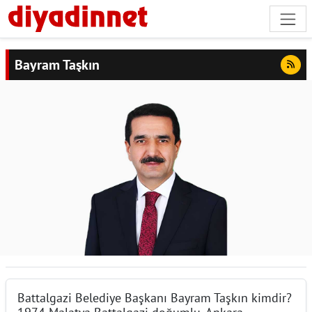
Bayram Taşkın
Battalgazi Belediye Başkanı Bayram Taşkın kimdir?
1974 Malatya Battalgazi doğumlu, Ankara