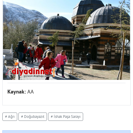
Kaynak:
AA
# Ağrı
# Doğubayazıt
# İshak Paşa Sarayı