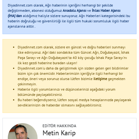
Diyadinnet.com olarak, Ağrı haberinin içeriğini herhangi bir şekilde
değiştirmeden, abonesi olduğumuz
Anadolu Ajansı
ve
İhlas Haber Ajansı
(İHA)'dan
aldığımız haliyle sizlere sunuyoruz. Ağrı Haberleri kategorisindeki bu
haberin doğruluğu ve güvenilirliği ile ilgili tüm hukuki sorumluluk ilgili haber
ajanslarına aittir..
Diyadinnet.com olarak, sizlere en güncel ve doğru haberleri sunmayı
ilke ediniyoruz. Ağrı'daki sondakika tüm Güncel Ağrı, Doğubayazıt, İshak
Paşa Sarayı ve Ağrı Doğubayazıt'ta 40 köy çocuğu İshak Paşa Sarayı'nı
ilk kez gezdi haberine buradan ulaşın!
Diyadinnet.com'u daha da geliştirmek için sizden gelen geri bildirimler
bizim için çok önemlidir. Haberlerimizin içeriğiyle ilgili herhangi bir
endişe, öneri veya sorunuz olursa lütfen bizimle
iletişime
geçmekten
çekinmeyin.
Haberle ilgili yorumlarınızı ve düşüncelerinizi aşağıdaki yorum
bölümünde paylaşabilirsiniz.
Bu haberi beğendiyseniz, lütfen sosyal medya hesaplarınızda paylaşarak
sevdiklerinizin de haberdar olmasını sağlayabilirsiniz.
EDITÖR HAKKINDA
Metin Karip