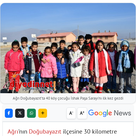
Ağrı Doğubayazıt'ta 40 köy çocuğu İshak Paşa Sarayı'nı ilk kez gezdi
-
+
A
A
Ağrı
'nın
Doğubayazıt
ilçesine 30 kilometre