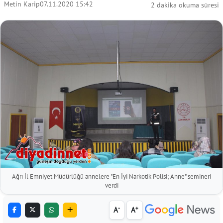
Metin Karip
07.11.2020 15:42
2 dakika okuma süresi
Ağrı İl Emniyet Müdürlüğü annelere "En İyi Narkotik Polisi; Anne" semineri
verdi
-
+
A
A