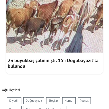
23 büyükbaş çalınmıştı: 15'i Doğubayazıt'ta
bulundu
Ağrı İlçeleri
Diyadin
Doğubayazıt
Eleşkirt
Hamur
Patnos