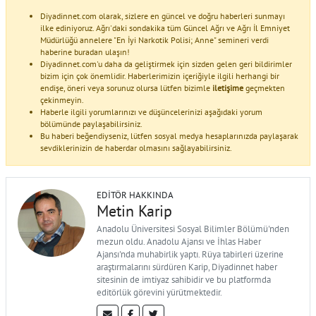
Diyadinnet.com olarak, sizlere en güncel ve doğru haberleri sunmayı
ilke ediniyoruz. Ağrı'daki sondakika tüm Güncel Ağrı ve Ağrı İl Emniyet
Müdürlüğü annelere "En İyi Narkotik Polisi; Anne" semineri verdi
haberine buradan ulaşın!
Diyadinnet.com'u daha da geliştirmek için sizden gelen geri bildirimler
bizim için çok önemlidir. Haberlerimizin içeriğiyle ilgili herhangi bir
endişe, öneri veya sorunuz olursa lütfen bizimle
iletişime
geçmekten
çekinmeyin.
Haberle ilgili yorumlarınızı ve düşüncelerinizi aşağıdaki yorum
bölümünde paylaşabilirsiniz.
Bu haberi beğendiyseniz, lütfen sosyal medya hesaplarınızda paylaşarak
sevdiklerinizin de haberdar olmasını sağlayabilirsiniz.
EDITÖR HAKKINDA
Metin Karip
Anadolu Üniversitesi Sosyal Bilimler Bölümü'nden
mezun oldu. Anadolu Ajansı ve İhlas Haber
Ajansı'nda muhabirlik yaptı. Rüya tabirleri üzerine
araştırmalarını sürdüren Karip, Diyadinnet haber
sitesinin de imtiyaz sahibidir ve bu platformda
editörlük görevini yürütmektedir.