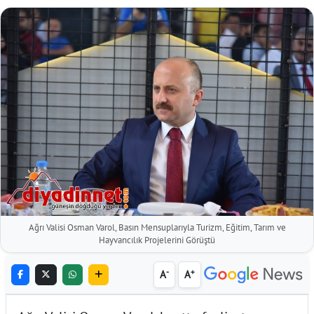
Ağrı Valisi Osman Varol, Basın Mensuplarıyla Turizm, Eğitim, Tarım ve
Hayvancılık Projelerini Görüştü
-
+
A
A