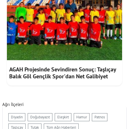
AGAH Projesinde Sevindiren Sonuç: Taşlıçay
Balık Göl Gençlik Spor'dan Net Galibiyet
Ağrı İlçeleri
Diyadin
Doğubayazıt
Eleşkirt
Hamur
Patnos
Taşlıçay
Tutak
Tüm Ağrı Haberleri