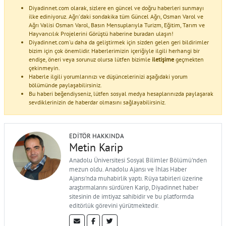
Diyadinnet.com olarak, sizlere en güncel ve doğru haberleri sunmayı
ilke ediniyoruz. Ağrı'daki sondakika tüm Güncel Ağrı, Osman Varol ve
Ağrı Valisi Osman Varol, Basın Mensuplarıyla Turizm, Eğitim, Tarım ve
Hayvancılık Projelerini Görüştü haberine buradan ulaşın!
Diyadinnet.com'u daha da geliştirmek için sizden gelen geri bildirimler
bizim için çok önemlidir. Haberlerimizin içeriğiyle ilgili herhangi bir
endişe, öneri veya sorunuz olursa lütfen bizimle
iletişime
geçmekten
çekinmeyin.
Haberle ilgili yorumlarınızı ve düşüncelerinizi aşağıdaki yorum
bölümünde paylaşabilirsiniz.
Bu haberi beğendiyseniz, lütfen sosyal medya hesaplarınızda paylaşarak
sevdiklerinizin de haberdar olmasını sağlayabilirsiniz.
EDITÖR HAKKINDA
Metin Karip
Anadolu Üniversitesi Sosyal Bilimler Bölümü'nden
mezun oldu. Anadolu Ajansı ve İhlas Haber
Ajansı'nda muhabirlik yaptı. Rüya tabirleri üzerine
araştırmalarını sürdüren Karip, Diyadinnet haber
sitesinin de imtiyaz sahibidir ve bu platformda
editörlük görevini yürütmektedir.