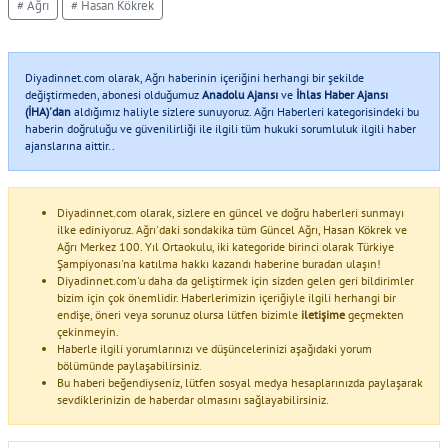
# Ağrı
# Hasan Kökrek
Diyadinnet.com olarak, Ağrı haberinin içeriğini herhangi bir şekilde
değiştirmeden, abonesi olduğumuz
Anadolu Ajansı
ve
İhlas Haber Ajansı
(İHA)'dan
aldığımız haliyle sizlere sunuyoruz. Ağrı Haberleri kategorisindeki bu
haberin doğruluğu ve güvenilirliği ile ilgili tüm hukuki sorumluluk ilgili haber
ajanslarına aittir..
Diyadinnet.com olarak, sizlere en güncel ve doğru haberleri sunmayı
ilke ediniyoruz. Ağrı'daki sondakika tüm Güncel Ağrı, Hasan Kökrek ve
Ağrı Merkez 100. Yıl Ortaokulu, iki kategoride birinci olarak Türkiye
Şampiyonası'na katılma hakkı kazandı haberine buradan ulaşın!
Diyadinnet.com'u daha da geliştirmek için sizden gelen geri bildirimler
bizim için çok önemlidir. Haberlerimizin içeriğiyle ilgili herhangi bir
endişe, öneri veya sorunuz olursa lütfen bizimle
iletişime
geçmekten
çekinmeyin.
Haberle ilgili yorumlarınızı ve düşüncelerinizi aşağıdaki yorum
bölümünde paylaşabilirsiniz.
Bu haberi beğendiyseniz, lütfen sosyal medya hesaplarınızda paylaşarak
sevdiklerinizin de haberdar olmasını sağlayabilirsiniz.