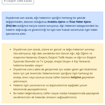
# Eleşkirt Trafik Kazası
Diyadinnet.com olarak, Ağrı haberinin içeriğini herhangi bir şekilde
değiştirmeden, abonesi olduğumuz
Anadolu Ajansı
ve
İhlas Haber Ajansı
(İHA)'dan
aldığımız haliyle sizlere sunuyoruz. Ağrı Haberleri kategorisindeki bu
haberin doğruluğu ve güvenilirliği ile ilgili tüm hukuki sorumluluk ilgili haber
ajanslarına aittir..
Diyadinnet.com olarak, sizlere en güncel ve doğru haberleri sunmayı
ilke ediniyoruz. Ağrı'daki sondakika tüm Güncel Ağrı, Ağrı Eğitim ve
Araştırma Hastanesi, Eleşkirt, Eleşkirt Trafik Kazası ve Ağrı'nın Eleşkirt
İlçesinde Otomobil ile Tır Çarpıştı, Araçta Sıkışan 4 Kişi Yaralandı
haberine buradan ulaşın!
Diyadinnet.com'u daha da geliştirmek için sizden gelen geri bildirimler
bizim için çok önemlidir. Haberlerimizin içeriğiyle ilgili herhangi bir
endişe, öneri veya sorunuz olursa lütfen bizimle
iletişime
geçmekten
çekinmeyin.
Haberle ilgili yorumlarınızı ve düşüncelerinizi aşağıdaki yorum
bölümünde paylaşabilirsiniz.
Bu haberi beğendiyseniz, lütfen sosyal medya hesaplarınızda paylaşarak
sevdiklerinizin de haberdar olmasını sağlayabilirsiniz.