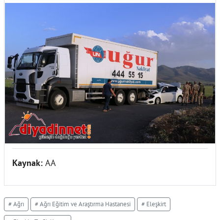
Kaynak:
AA
# Ağrı
# Ağrı Eğitim ve Araştırma Hastanesi
# Eleşkirt