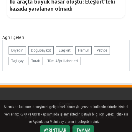
İki araçta büyük hasar oluştu: Eleşkirt'teki
kazada yaralanan olmadı
Ağrı İlçeleri
Diyadin
Doğubayazıt
Eleşkirt
Hamur
Patnos
Taşlıçay
Tutak
Tüm Ağrı Haberleri
Facebook
Twitter (X)
YouTube
Instagram
Sitemizde kullanıcı deneyimini geliştirmek amacıyla çerezler kullanılmaktadır. Kişisel
verileriniz KVKK ve GDPR kapsamında işlenmektedir. Detaylı bilgi için Çerez Politikası
Rss
Künye
İletişim
Çerez Politikası
Gizlilik İlkeleri
ve Aydınlatma Metni sayfalarını inceleyebilirsiniz.
Yayın İlkeleri
AYRINTILAR
TAMAM