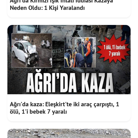
Ağrı'da Kırmızı Işık İhlali İddiası Kazaya
Neden Oldu: 1 Kişi Yaralandı
Ağrı'da kaza: Eleşkirt'te iki araç çarpıştı, 1
ölü, 1'i bebek 7 yaralı