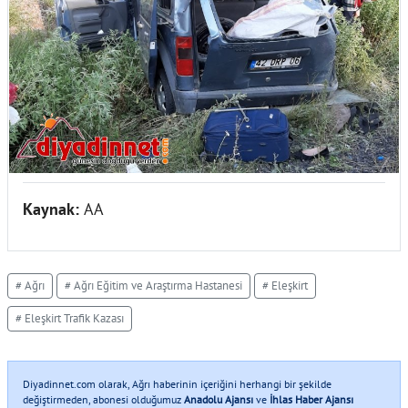
Kaynak:
AA
# Ağrı
# Ağrı Eğitim ve Araştırma Hastanesi
# Eleşkirt
# Eleşkirt Trafik Kazası
Diyadinnet.com olarak, Ağrı haberinin içeriğini herhangi bir şekilde
değiştirmeden, abonesi olduğumuz
Anadolu Ajansı
ve
İhlas Haber Ajansı