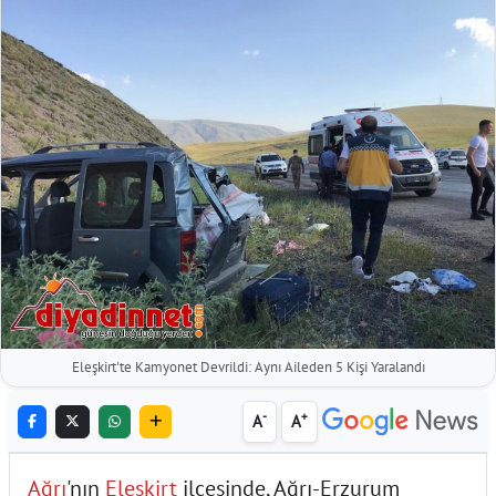
Eleşkirt'te Kamyonet Devrildi: Aynı Aileden 5 Kişi Yaralandı
-
+
A
A
Ağrı
'nın
Eleşkirt
ilçesinde, Ağrı-Erzurum