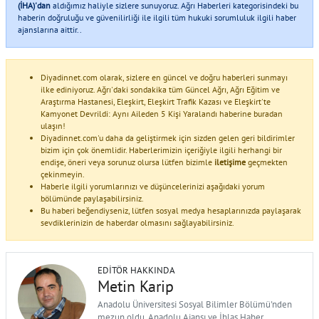
(İHA)'dan
aldığımız haliyle sizlere sunuyoruz. Ağrı Haberleri kategorisindeki bu
haberin doğruluğu ve güvenilirliği ile ilgili tüm hukuki sorumluluk ilgili haber
ajanslarına aittir..
Diyadinnet.com olarak, sizlere en güncel ve doğru haberleri sunmayı
ilke ediniyoruz. Ağrı'daki sondakika tüm Güncel Ağrı, Ağrı Eğitim ve
Araştırma Hastanesi, Eleşkirt, Eleşkirt Trafik Kazası ve Eleşkirt'te
Kamyonet Devrildi: Aynı Aileden 5 Kişi Yaralandı haberine buradan
ulaşın!
Diyadinnet.com'u daha da geliştirmek için sizden gelen geri bildirimler
bizim için çok önemlidir. Haberlerimizin içeriğiyle ilgili herhangi bir
endişe, öneri veya sorunuz olursa lütfen bizimle
iletişime
geçmekten
çekinmeyin.
Haberle ilgili yorumlarınızı ve düşüncelerinizi aşağıdaki yorum
bölümünde paylaşabilirsiniz.
Bu haberi beğendiyseniz, lütfen sosyal medya hesaplarınızda paylaşarak
sevdiklerinizin de haberdar olmasını sağlayabilirsiniz.
EDITÖR HAKKINDA
Metin Karip
Anadolu Üniversitesi Sosyal Bilimler Bölümü'nden
mezun oldu. Anadolu Ajansı ve İhlas Haber