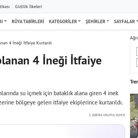
tikası
Gizlilik İlkeleri
RI
RÜYA TABIRLERI
KATEGORILER
ŞEHIRLER
SAYFALAR
Ağrı
nan 4 İneği İtfaiye Kurtardı
lanan 4 İneği İtfaiye
Tre
larında su içmek için bataklık alana giren 4 inek
zerine bölgeye gelen itfaiye ekiplerince kurtarıldı.
1 dakika okuma süresi