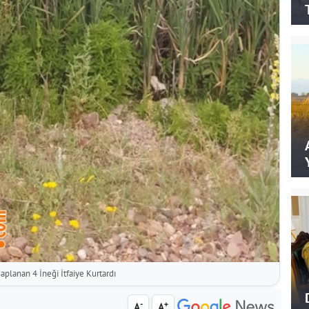
aplanan 4 İneği İtfaiye Kurtardı
-
+
A
A