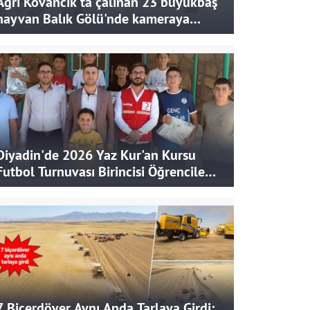
Ağrı Kovancık'ta çalınan 23 büyükbaş
hayvan Balık Gölü'nde kameraya
takıldı
Diyadin'de 2026 Yaz Kur'an Kursu
Futbol Turnuvası Birincisi Öğrencilere
Hediye
7 Biçerdöver Aynı Anda Tarlaya Girdi: