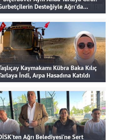
Gurbetçilerin Desteğiyle Ağrı'da
Bereketli Hasat
Taşlıçay Kaymakamı Kübra Baka Kılıç
Tarlaya İndi, Arpa Hasadına Katıldı
DİSK'ten Ağrı Belediyesi'ne Sert