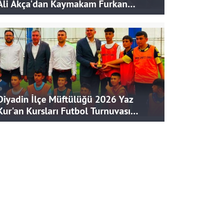
Ali Akça'dan Kaymakam Furkan
Korkusuz'a Ziyaret
Diyadin İlçe Müftülüğü 2026 Yaz
Kur'an Kursları Futbol Turnuvası
Tamamlandı