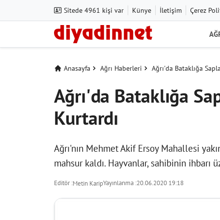
Sitede 4961 kişi var
Künye
İletişim
Çerez Poli
AĞ
Anasayfa
Ağrı Haberleri
Ağrı'da Bataklığa Sapla
Ağrı'da Bataklığa Sap
Kurtardı
Ağrı'nın Mehmet Akif Ersoy Mahallesi yakın
mahsur kaldı. Hayvanlar, sahibinin ihbarı ü
Editör :
Yayınlanma :
20.06.2020 19:18
Metin Karip