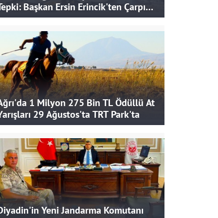
Tepki: Başkan Ersin Erincik'ten Çarpıcı
İddialar
Ağrı'da 1 Milyon 275 Bin TL Ödüllü At
Yarışları 29 Ağustos'ta TRT Park'ta
Diyadin'in Yeni Jandarma Komutanı