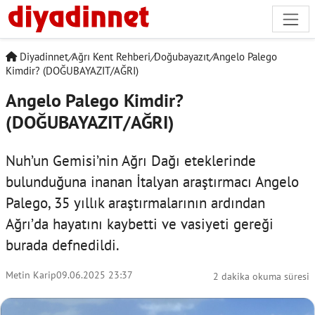
Diyadinnet
/
Ağrı Kent Rehberi
/
Doğubayazıt
/
Angelo Palego
Kimdir? (DOĞUBAYAZIT/AĞRI)
Angelo Palego Kimdir?
(DOĞUBAYAZIT/AĞRI)
Nuh’un Gemisi’nin Ağrı Dağı eteklerinde
bulunduğuna inanan İtalyan araştırmacı Angelo
Palego, 35 yıllık araştırmalarının ardından
Ağrı’da hayatını kaybetti ve vasiyeti gereği
burada defnedildi.
Metin Karip
09.06.2025 23:37
2 dakika okuma süresi