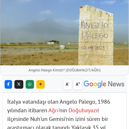
Angelo Palego Kimdir? (DOĞUBAYAZIT/AĞRI)
-
+
A
A
İtalya vatandaşı olan Angelo Palego, 1986
yılından itibaren
Ağrı
'nın
Doğubayazıt
ilçesinde Nuh'un Gemisi'nin izini süren bir
araştırmacı olarak tanındı. Yaklaşık 35 yıl