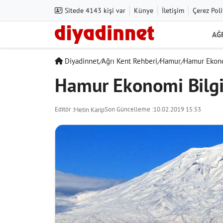
Sitede 4143 kişi var
Künye
İletişim
Çerez Poli
AĞ
Diyadinnet
/
Ağrı Kent Rehberi
/
Hamur
/
Hamur Ekono
Hamur Ekonomi Bilgi
Editör :
Son Güncelleme :
10.02.2019 15:53
Metin Karip