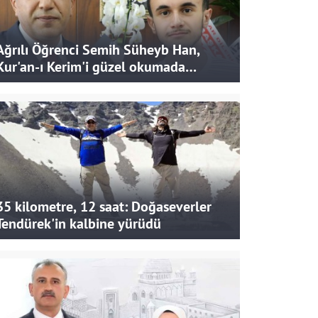
Ağrılı Öğrenci Semih Süheyb Han,
Kur'an-ı Kerim'i güzel okumada
Türkiye ikincisi oldu
35 kilometre, 12 saat: Doğaseverler
Tendürek'in kalbine yürüdü