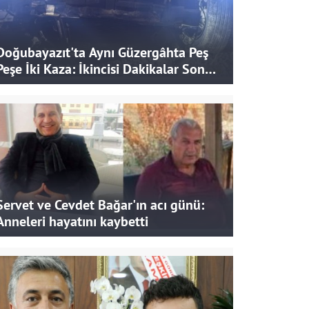
Doğubayazıt'ta Aynı Güzergâhta Peş
Peşe İki Kaza: İkincisi Dakikalar Sonra
Yaşandı
Servet ve Cevdet Bağar'ın acı günü:
Anneleri hayatını kaybetti