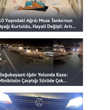
10 Yaşındaki Ağrılı Musa Tanko'nun
Ayağı Kurtuldu, Hayali Değişti: Artık
Doktor Olmak İstiyor
Doğubayazıt-Iğdır Yolunda Kaza:
Minibüsün Çarptığı Sürüde Çok
Sayıda Koyun Telef Oldu