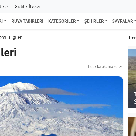
tikası
Gizlilik İlkeleri
RI
RÜYA TABIRLERI
KATEGORILER
ŞEHIRLER
SAYFALAR
mi Bilgileri
Tre
leri
1 dakika okuma süresi