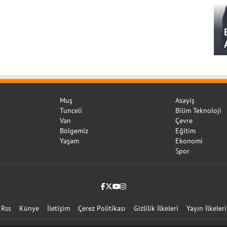
Muş
Asayiş
Tunceli
Bilim Teknoloji
Van
Çevre
Bölgemiz
Eğitim
Yaşam
Ekonomi
Spor
Facebook
Twitter (X)
YouTube
Instagram
Rss
Künye
İletişim
Çerez Politikası
Gizlilik İlkeleri
Yayın İlkeleri