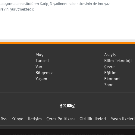
 araştırmalarını sürdüren Karip, Diyadinnet haber sitesinin de imtiyaz
örevini yürütmektedir.
Muş
Asayiş
Tunceli
Bilim Teknoloji
Van
Çevre
Bölgemiz
Eğitim
Yaşam
Ekonomi
Spor
Facebook
Twitter (X)
YouTube
Instagram
Rss
Künye
İletişim
Çerez Politikası
Gizlilik İlkeleri
Yayın İlkeleri