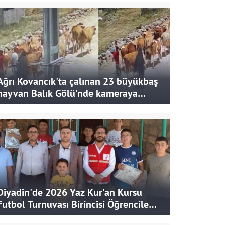
Ağrı Kovancık'ta çalınan 23 büyükbaş
hayvan Balık Gölü'nde kameraya
takıldı
Diyadin'de 2026 Yaz Kur'an Kursu
Futbol Turnuvası Birincisi Öğrencilere
Hediye