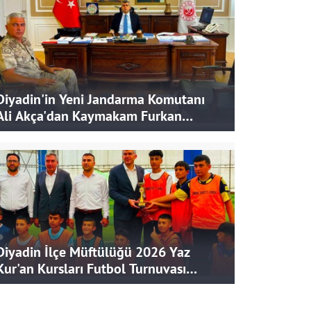
Diyadin'in Yeni Jandarma Komutanı
Ali Akça'dan Kaymakam Furkan
Korkusuz'a Ziyaret
Diyadin İlçe Müftülüğü 2026 Yaz
Kur'an Kursları Futbol Turnuvası
Tamamlandı