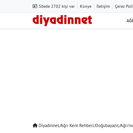
Sitede 2702 kişi var
Künye
İletişim
Çerez Poli
AĞ
Diyadinnet
/
Ağrı Kent Rehberi
/
Doğubayazıt
/
Ağrı'n