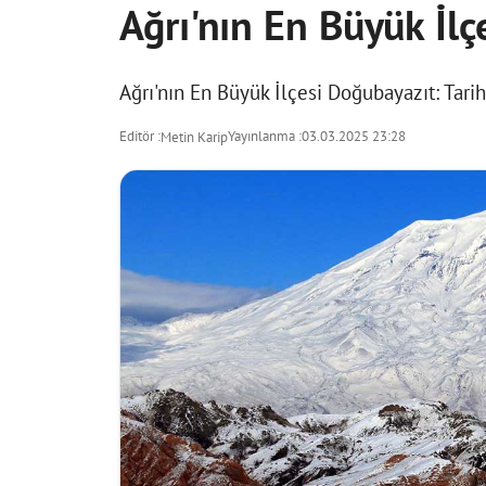
Ağrı'nın En Büyük İlç
Ağrı'nın En Büyük İlçesi Doğubayazıt: Tar
Editör :
Yayınlanma :
03.03.2025 23:28
Metin Karip