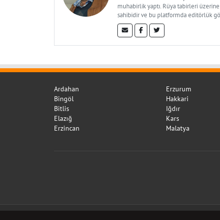
muhabirlik yaptı. Rüya tabirleri üzerine
sahibidir ve bu platformda editörlük g
Ardahan
Erzurum
Bingöl
Hakkari
Bitlis
Iğdır
Elazığ
Kars
Erzincan
Malatya