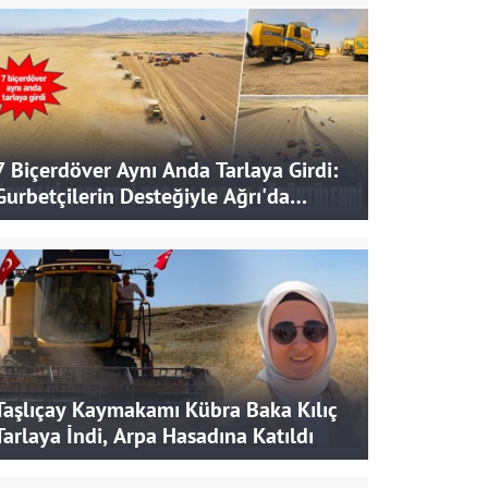
7 Biçerdöver Aynı Anda Tarlaya Girdi:
Gurbetçilerin Desteğiyle Ağrı'da
Bereketli Hasat
Taşlıçay Kaymakamı Kübra Baka Kılıç
Tarlaya İndi, Arpa Hasadına Katıldı