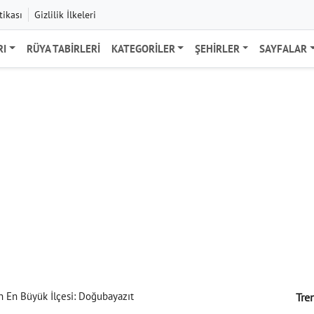
tikası
Gizlilik İlkeleri
RI
RÜYA TABIRLERI
KATEGORILER
ŞEHIRLER
SAYFALAR
ın En Büyük İlçesi: Doğubayazıt
Tre