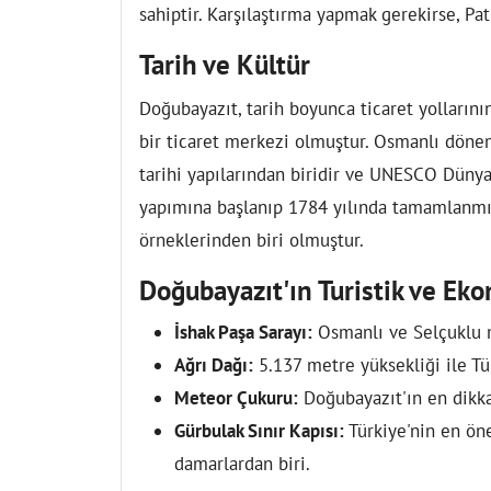
sahiptir. Karşılaştırma yapmak gerekirse, Pat
Tarih ve Kültür
Doğubayazıt, tarih boyunca ticaret yolları
bir ticaret merkezi olmuştur. Osmanlı dön
tarihi yapılarından biridir ve UNESCO Dünya 
yapımına başlanıp 1784 yılında tamamlanmı
örneklerinden biri olmuştur.
Doğubayazıt'ın Turistik ve E
İshak Paşa Sarayı:
Osmanlı ve Selçuklu m
Ağrı Dağı:
5.137 metre yüksekliği ile Tü
Meteor Çukuru:
Doğubayazıt'ın en dikka
Gürbulak Sınır Kapısı:
Türkiye'nin en öne
damarlardan biri.