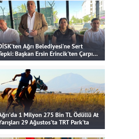
DİSK'ten Ağrı Belediyesi'ne Sert
Tepki: Başkan Ersin Erincik'ten Çarpıcı
İddialar
Ağrı'da 1 Milyon 275 Bin TL Ödüllü At
Yarışları 29 Ağustos'ta TRT Park'ta