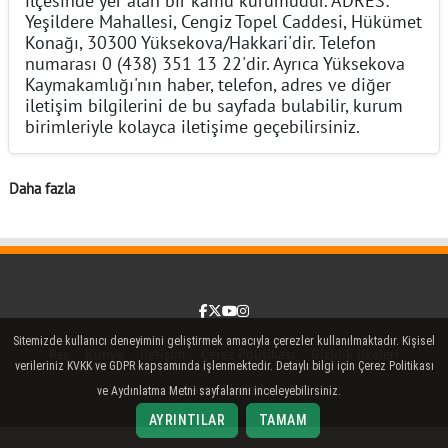
Yeşildere Mahallesi, Cengiz Topel Caddesi, Hükümet
Konağı, 30300 Yüksekova/Hakkari'dir. Telefon
numarası 0 (438) 351 13 22'dir. Ayrıca Yüksekova
Kaymakamlığı'nın haber, telefon, adres ve diğer
iletişim bilgilerini de bu sayfada bulabilir, kurum
birimleriyle kolayca iletişime geçebilirsiniz.
Daha fazla
Facebook
Twitter (X)
YouTube
Instagram
Sitemizde kullanıcı deneyimini geliştirmek amacıyla çerezler kullanılmaktadır. Kişisel
Rss
Künye
İletişim
Çerez Politikası
Gizlilik İlkeleri
verileriniz KVKK ve GDPR kapsamında işlenmektedir. Detaylı bilgi için Çerez Politikası
Yayın İlkeleri
ve Aydınlatma Metni sayfalarını inceleyebilirsiniz.
AYRINTILAR
TAMAM