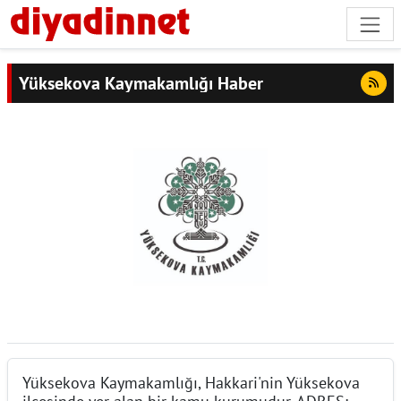
Yüksekova Kaymakamlığı Haber
Yüksekova Kaymakamlığı, Hakkari'nin Yüksekova
ilçesinde yer alan bir kamu kurumudur. ADRES: