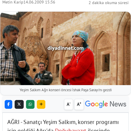
Metin Karip
14.06.2009 15:36
2 dakika okuma süresi
Yeşim Salkım Ağrı konseri öncesi İshak Paşa Sarayı'nı gezdi
-
+
A
A
AĞRI - Sanatçı Yeşim Salkım, konser programı
için geldiği Ağrı'da
Doğubayazıt
ilçesinde