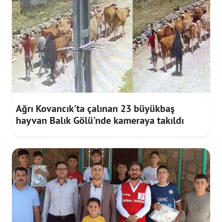
Ağrı Kovancık'ta çalınan 23 büyükbaş
hayvan Balık Gölü'nde kameraya takıldı