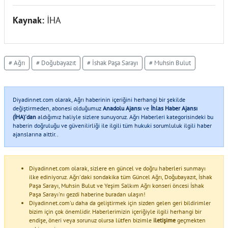
Kaynak:
İHA
# Ağrı
# Doğubayazıt
# İshak Paşa Sarayı
# Muhsin Bulut
Diyadinnet.com olarak, Ağrı haberinin içeriğini herhangi bir şekilde
değiştirmeden, abonesi olduğumuz
Anadolu Ajansı
ve
İhlas Haber Ajansı
(İHA)'dan
aldığımız haliyle sizlere sunuyoruz. Ağrı Haberleri kategorisindeki bu
haberin doğruluğu ve güvenilirliği ile ilgili tüm hukuki sorumluluk ilgili haber
ajanslarına aittir..
Diyadinnet.com olarak, sizlere en güncel ve doğru haberleri sunmayı
ilke ediniyoruz. Ağrı'daki sondakika tüm Güncel Ağrı, Doğubayazıt, İshak
Paşa Sarayı, Muhsin Bulut ve Yeşim Salkım Ağrı konseri öncesi İshak
Paşa Sarayı'nı gezdi haberine buradan ulaşın!
Diyadinnet.com'u daha da geliştirmek için sizden gelen geri bildirimler
bizim için çok önemlidir. Haberlerimizin içeriğiyle ilgili herhangi bir
endişe, öneri veya sorunuz olursa lütfen bizimle
iletişime
geçmekten