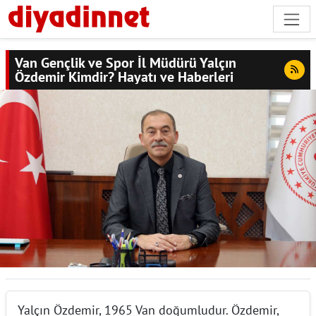
Van Gençlik ve Spor İl Müdürü Yalçın
Özdemir Kimdir? Hayatı ve Haberleri
Yalçın Özdemir, 1965 Van doğumludur. Özdemir,