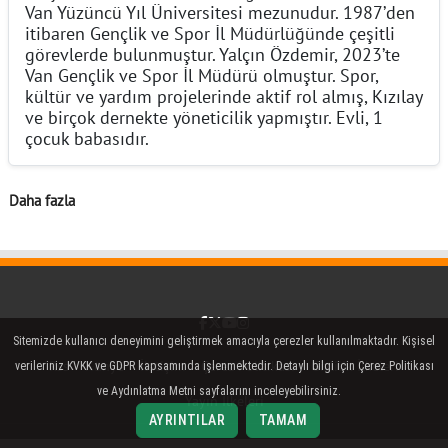
Van Yüzüncü Yıl Üniversitesi mezunudur. 1987’den
itibaren Gençlik ve Spor İl Müdürlüğünde çeşitli
görevlerde bulunmuştur. Yalçın Özdemir, 2023’te
Van Gençlik ve Spor İl Müdürü olmuştur. Spor,
kültür ve yardım projelerinde aktif rol almış, Kızılay
ve birçok dernekte yöneticilik yapmıştır. Evli, 1
çocuk babasıdır.
Daha fazla
Facebook
Twitter (X)
YouTube
Instagram
Sitemizde kullanıcı deneyimini geliştirmek amacıyla çerezler kullanılmaktadır. Kişisel
Rss
Künye
İletişim
Çerez Politikası
Gizlilik İlkeleri
verileriniz KVKK ve GDPR kapsamında işlenmektedir. Detaylı bilgi için Çerez Politikası
ve Aydınlatma Metni sayfalarını inceleyebilirsiniz.
Yayın İlkeleri
AYRINTILAR
TAMAM