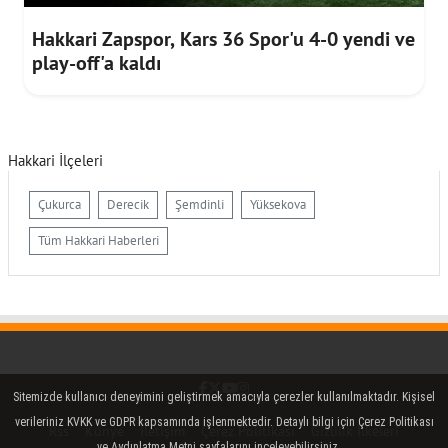
Hakkari Zapspor, Kars 36 Spor'u 4-0 yendi ve
play-off'a kaldı
Hakkari İlçeleri
Çukurca
Derecik
Şemdinli
Yüksekova
Tüm Hakkari Haberleri
Facebook
Twitter (X)
YouTube
Instagram
Sitemizde kullanıcı deneyimini geliştirmek amacıyla çerezler kullanılmaktadır. Kişisel
verileriniz KVKK ve GDPR kapsamında işlenmektedir. Detaylı bilgi için Çerez Politikası
Rss
Künye
İletişim
Çerez Politikası
Gizlilik İlkeleri
ve Aydınlatma Metni sayfalarını inceleyebilirsiniz.