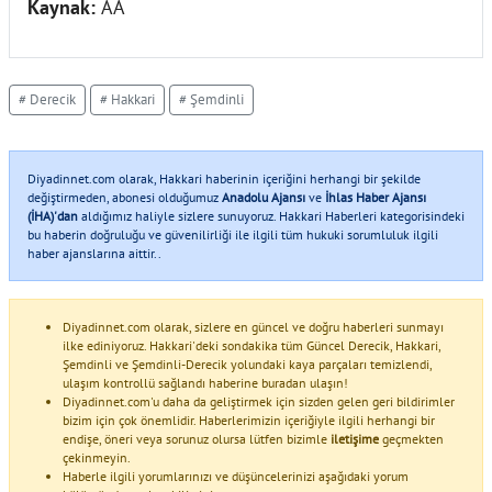
Kaynak:
AA
# Derecik
# Hakkari
# Şemdinli
Diyadinnet.com olarak, Hakkari haberinin içeriğini herhangi bir şekilde
değiştirmeden, abonesi olduğumuz
Anadolu Ajansı
ve
İhlas Haber Ajansı
(İHA)'dan
aldığımız haliyle sizlere sunuyoruz. Hakkari Haberleri kategorisindeki
bu haberin doğruluğu ve güvenilirliği ile ilgili tüm hukuki sorumluluk ilgili
haber ajanslarına aittir..
Diyadinnet.com olarak, sizlere en güncel ve doğru haberleri sunmayı
ilke ediniyoruz. Hakkari'deki sondakika tüm Güncel Derecik, Hakkari,
Şemdinli ve Şemdinli-Derecik yolundaki kaya parçaları temizlendi,
ulaşım kontrollü sağlandı haberine buradan ulaşın!
Diyadinnet.com'u daha da geliştirmek için sizden gelen geri bildirimler
bizim için çok önemlidir. Haberlerimizin içeriğiyle ilgili herhangi bir
endişe, öneri veya sorunuz olursa lütfen bizimle
iletişime
geçmekten
çekinmeyin.
Haberle ilgili yorumlarınızı ve düşüncelerinizi aşağıdaki yorum