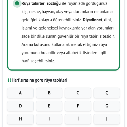
Rüya tabirleri sözlüğü
ile rüyanızda gördüğünüz
kişi, nesne, hayvan, olay veya durumların ne anlama
geldiğini kolayca öğrenebilirsiniz.
Diyadinnet
, dini,
İslami ve geleneksel kaynaklarda yer alan yorumları
sade bir dille sunan güvenilir bir rüya tabiri sitesidir.
Arama kutusunu kullanarak merak ettiğiniz rüya
yorumunu bulabilir veya alfabetik listeden ilgili
harfi seçebilirsiniz.
Harf sırasına göre rüya tabirleri
A
B
C
Ç
D
E
F
G
H
I
İ
J