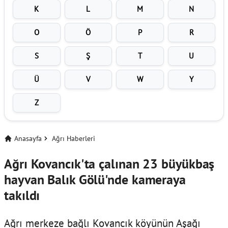
K
L
M
N
O
Ö
P
R
S
Ş
T
U
Ü
V
W
Y
Z
Anasayfa
Ağrı Haberleri
Ağrı Kovancık'ta çalınan 23 büyükbaş
hayvan Balık Gölü'nde kameraya
takıldı
Ağrı merkeze bağlı Kovancık köyünün Aşağı