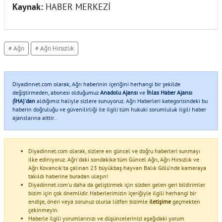
Kaynak:
HABER MERKEZİ
# Ağrı
# Ağrı Hırsızlık
Diyadinnet.com olarak, Ağrı haberinin içeriğini herhangi bir şekilde
değiştirmeden, abonesi olduğumuz
Anadolu Ajansı
ve
İhlas Haber Ajansı
(İHA)'dan
aldığımız haliyle sizlere sunuyoruz. Ağrı Haberleri kategorisindeki bu
haberin doğruluğu ve güvenilirliği ile ilgili tüm hukuki sorumluluk ilgili haber
ajanslarına aittir..
Diyadinnet.com olarak, sizlere en güncel ve doğru haberleri sunmayı
ilke ediniyoruz. Ağrı'daki sondakika tüm Güncel Ağrı, Ağrı Hırsızlık ve
Ağrı Kovancık'ta çalınan 23 büyükbaş hayvan Balık Gölü'nde kameraya
takıldı haberine buradan ulaşın!
Diyadinnet.com'u daha da geliştirmek için sizden gelen geri bildirimler
bizim için çok önemlidir. Haberlerimizin içeriğiyle ilgili herhangi bir
endişe, öneri veya sorunuz olursa lütfen bizimle
iletişime
geçmekten
çekinmeyin.
Haberle ilgili yorumlarınızı ve düşüncelerinizi aşağıdaki yorum