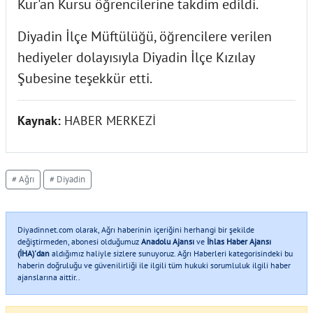
Kur'an Kursu öğrencilerine takdim edildi.
Diyadin İlçe Müftülüğü, öğrencilere verilen
hediyeler dolayısıyla Diyadin İlçe Kızılay
Şubesine teşekkür etti.
Kaynak:
HABER MERKEZİ
# Ağrı
# Diyadin
Diyadinnet.com olarak, Ağrı haberinin içeriğini herhangi bir şekilde
değiştirmeden, abonesi olduğumuz
Anadolu Ajansı
ve
İhlas Haber Ajansı
(İHA)'dan
aldığımız haliyle sizlere sunuyoruz. Ağrı Haberleri kategorisindeki bu
haberin doğruluğu ve güvenilirliği ile ilgili tüm hukuki sorumluluk ilgili haber
ajanslarına aittir..