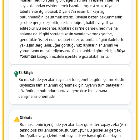
Muhammed İbn Şirin gibi değerli alimlerin eserlerinden ve
kaynaklarından esinlenilerek hazırlanmıştır. Ancak, rüya
tabirleri ile ilgili olarak Diyanet'in resmi bir kaynağı
bulunmadığını belirtmek isteriz. Rüyalar bazen beklenmedik
şekilde gerçekleşebilir, bazıları doğru çıkabilir veya ihya
edilebilir. Bu nedenle, rüyalara dair "ne demek, nedir ve ne
anlama gelir" gibi sorulara kesin yanıtlar vermek yerine,
genellikle "işaret eder, delalet eder, yorumlanır" gibi ifadelerle
yaklaşım sergilenir. Eğer gördüğünüz rüyaların anlamını ve
yorumlarını merak ediyorsanız, farklı tabirleri görmek için
Rüya
Yorumları
kategorimizdeki içeriklere göz atabilirsiniz.
Ek Bilgi:
Bu makalede yer alan rüya tabirleri genel bilgiler içermektedir.
Rüyanızın tam anlamını öğrenmek için rüyanın tüm detaylarını
göz önünde bulundurmanız ve gerekirse bir uzmana
danışmanız önemlidir.
Dikkat:
Bu makalenin içeriğinde yer alan bazı görseller yapay zeka (AI)
teknolojisi kullanılarak oluşturulmuştur. Bu görseller gerçek
fotoğraflar veya çizimler olmayabilir ve hayal gücüne dayalı