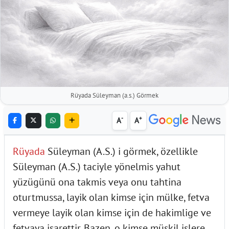
Rüyada Süleyman (a.s.) Görmek
-
+
A
A
Rüyada
Süleyman (A.S.) i görmek, özellikle
Süleyman (A.S.) taciyle yönelmis yahut
yüzügünü ona takmis veya onu tahtina
oturtmussa, layik olan kimse için mülke, fetva
vermeye layik olan kimse için de hakimlige ve
fetvaya isarettir. Bazen, o kimse müskil islere