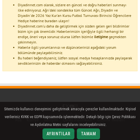
Diyadinnet.com olarak, sizlere en güncel ve doğru haberleri sunmayı
ilke ediniyoruz. Ağrı'daki sondakika tüm Güncel Ağrı, Diyadin ve
Diyadin'de 2026 Yaz Kur'an Kursu Futbol Turnuvası Birincisi Öğrencilere
Hediye haberine buradan ulaşın!
Diyadinnet.com'u daha da geliştirmek için sizden gelen geri bildirimler
bizim için çok önemlidir. Haberlerimizin içeriğiyle ilgili herhangi bir
endişe, öneri veya sorunuz olursa lütfen bizimle
iletişime
geçmekten
çekinmeyin.
Haberle ilgili yorumlarınızı ve düşüncelerinizi aşağıdaki yorum
bölümünde paylaşabilirsiniz.
Bu haberi beğendiyseniz, lütfen sosyal medya hesaplarınızda paylaşarak
sevdiklerinizin de haberdar olmasını sağlayabilirsiniz.
Facebook
Twitter (X)
YouTube
Instagram
Sitemizde kullanıcı deneyimini geliştirmek amacıyla çerezler kullanılmaktadır. Kişisel
verileriniz KVKK ve GDPR kapsamında işlenmektedir. Detaylı bilgi için Çerez Politikası
Rss
Künye
İletişim
Çerez Politikası
Gizlilik İlkeleri
ve Aydınlatma Metni sayfalarını inceleyebilirsiniz.
Yayın İlkeleri
AYRINTILAR
TAMAM