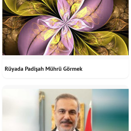
Rüyada Padişah Mührü Görmek