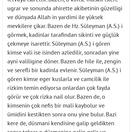
ugrar ve sonunda ahirette akibetinin güzelligi
ve dünyada Allah in yardimi ile yüksek
mevkilere çikar. Bazen de Hz. Süleyman (A.S.) i
görmek, kadinlar tarafindan sikinti ve güçlük
çekmeye isarettir. Süleyman (A.S.) i gören
kimse vali ise isinden azledilir, sonradan yine
ayni valiligine döner. Bazen de hile ile, zengin
ve serefli bir kadinla evlenir. Süleyman (A.S.) i
gören kimse eger kuslarla ve camcilik ile
rizkim temin ediyorsa onlardan çok fayda
görür ve çok rizka nail olur. Bazen de, o
kimsenin çok nefis bir mali kaybolur ve
ümidini kestikten sonra onu yine bulur. Bazi
kere de, düsmani kendisine galip geldikten
sonra tekrar o düsmanina galip gelir ve