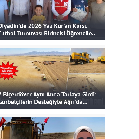
Diyadin'de 2026 Yaz Kur'an Kursu
Futbol Turnuvası Birincisi Öğrencilere
Hediye
7 Biçerdöver Aynı Anda Tarlaya Girdi:
Gurbetçilerin Desteğiyle Ağrı'da
Bereketli Hasat