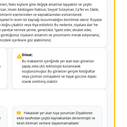
leri, farklı kişilere göre değişik anlamlar taşıyabilir ve çeşitli
umları, İmam Abdülgani Nablusi, Seyyid Süleyman, Ca'fer es-Sâdık,
imlerin eserlerinden ve kaynaklarından esinlenilerek
k Diyanet'in resmi bir kaynağı bulunmadığını belirtmek isteriz. Rüyalar
doğru çıkabilir veya ihya edilebilir. Bu nedenle, rüyalara dair "ne
 yanıtlar vermek yerine, genellikle "işaret eder, delalet eder,
er gördüğünüz rüyaların anlamını ve yorumlarını merak ediyorsanız,
izdeki içeriklere göz atabilirsiniz.
Dikkat:
Bu makalenin içeriğinde yer alan bazı görseller
n
yapay zeka (AI) teknolojisi kullanılarak
oluşturulmuştur. Bu görseller gerçek fotoğraflar
veya çizimler olmayabilir ve hayal gücüne dayalı
olarak üretilmiş olabilir.
Makalede yer alan rüya yorumları Diyadinnet
e
ekibi tarafından çeşitli kaynaklardan derlenmiştir ve
kesin bilimsel verilere dayanmamaktadır.