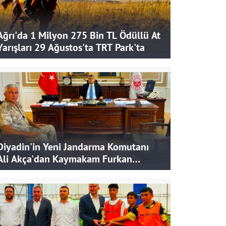
Ağrı'da 1 Milyon 275 Bin TL Ödüllü At
Yarışları 29 Ağustos'ta TRT Park'ta
Diyadin'in Yeni Jandarma Komutanı
Ali Akça'dan Kaymakam Furkan
Korkusuz'a Ziyaret