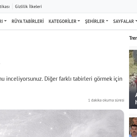
tikası
Gizlilik İlkeleri
RI
RÜYA TABIRLERI
KATEGORILER
ŞEHIRLER
SAYFALAR
Tre
k
inceliyorsunuz. Diğer farklı tabirleri görmek için
1 dakika okuma süresi