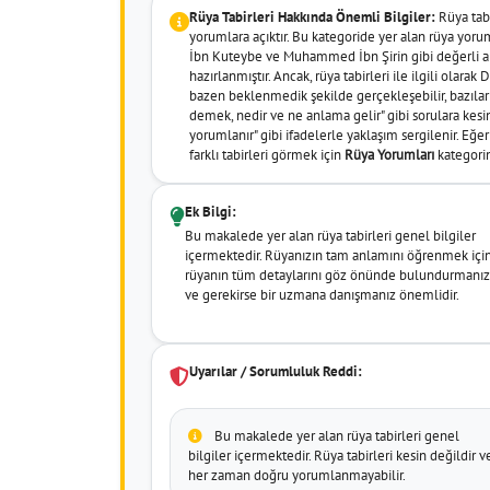
Rüya Tabirleri Hakkında Önemli Bilgiler:
Rüya tabir
yorumlara açıktır. Bu kategoride yer alan rüya yor
İbn Kuteybe ve Muhammed İbn Şirin gibi değerli al
hazırlanmıştır. Ancak, rüya tabirleri ile ilgili olara
bazen beklenmedik şekilde gerçekleşebilir, bazıları 
demek, nedir ve ne anlama gelir" gibi sorulara kesin
yorumlanır" gibi ifadelerle yaklaşım sergilenir. Eğ
farklı tabirleri görmek için
Rüya Yorumları
kategorim
Ek Bilgi:
Bu makalede yer alan rüya tabirleri genel bilgiler
içermektedir. Rüyanızın tam anlamını öğrenmek içi
rüyanın tüm detaylarını göz önünde bulundurmanız
ve gerekirse bir uzmana danışmanız önemlidir.
Uyarılar / Sorumluluk Reddi:
Bu makalede yer alan rüya tabirleri genel
bilgiler içermektedir. Rüya tabirleri kesin değildir v
her zaman doğru yorumlanmayabilir.