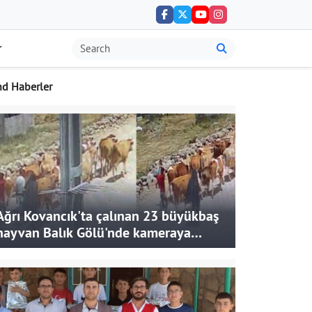
nd Haberler
Ağrı Kovancık'ta çalınan 23 büyükbaş
hayvan Balık Gölü'nde kameraya
takıldı