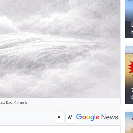
ada Kasa Görmek
-
+
A
A