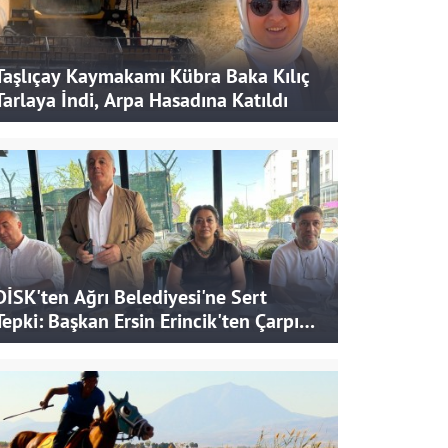
Taşlıçay Kaymakamı Kübra Baka Kılıç
Tarlaya İndi, Arpa Hasadına Katıldı
DİSK'ten Ağrı Belediyesi'ne Sert
Tepki: Başkan Ersin Erincik'ten Çarpıcı
İddialar