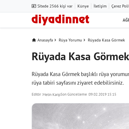
Sitede 2566 kişi var
Künye
İletişim
Çerez Poli
AĞ
Anasayfa
Rüya Yorumu
Rüyada Kasa Görmek
Rüyada Kasa Görme
Rüyada Kasa Görmek başlıklı rüya yorumunu 
rüya tabiri
sayfasını ziyaret edebilirsiniz.
Editör :
Son Güncelleme :
09.02.2019 15:15
Metin Karip