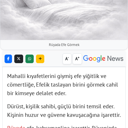
Rüyada Efe Görmek
-
+
A
A
Mahalli kıyafetlerini giymiş efe yiğitlik ve
cömertliğe, Efelik taslayan birini görmek cahil
bir kimseye delalet eder.
Dürüst, kişilik sahibi, güçlü birini temsil eder.
Kişinin huzur ve güvene kavuşacağına işarettir.
Rüyada
efe, kahramanliga isarettir. Rüyanizda