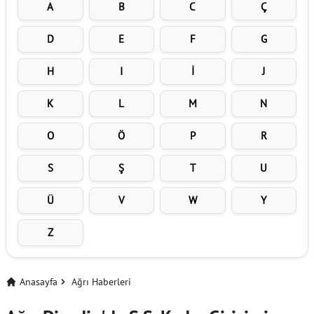
A
B
C
Ç
D
E
F
G
H
I
İ
J
K
L
M
N
O
Ö
P
R
S
Ş
T
U
Ü
V
W
Y
Z
Anasayfa
Ağrı Haberleri