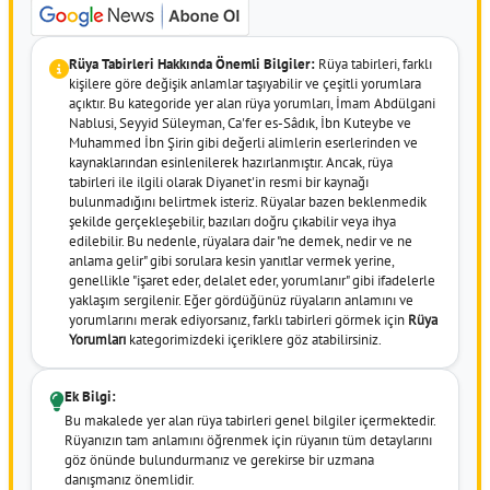
Rüya Tabirleri Hakkında Önemli Bilgiler:
Rüya tabirleri, farklı
kişilere göre değişik anlamlar taşıyabilir ve çeşitli yorumlara
açıktır. Bu kategoride yer alan rüya yorumları, İmam Abdülgani
Nablusi, Seyyid Süleyman, Ca'fer es-Sâdık, İbn Kuteybe ve
Muhammed İbn Şirin gibi değerli alimlerin eserlerinden ve
kaynaklarından esinlenilerek hazırlanmıştır. Ancak, rüya
tabirleri ile ilgili olarak Diyanet'in resmi bir kaynağı
bulunmadığını belirtmek isteriz. Rüyalar bazen beklenmedik
şekilde gerçekleşebilir, bazıları doğru çıkabilir veya ihya
edilebilir. Bu nedenle, rüyalara dair "ne demek, nedir ve ne
anlama gelir" gibi sorulara kesin yanıtlar vermek yerine,
genellikle "işaret eder, delalet eder, yorumlanır" gibi ifadelerle
yaklaşım sergilenir. Eğer gördüğünüz rüyaların anlamını ve
yorumlarını merak ediyorsanız, farklı tabirleri görmek için
Rüya
Yorumları
kategorimizdeki içeriklere göz atabilirsiniz.
Ek Bilgi:
Bu makalede yer alan rüya tabirleri genel bilgiler içermektedir.
Rüyanızın tam anlamını öğrenmek için rüyanın tüm detaylarını
göz önünde bulundurmanız ve gerekirse bir uzmana
danışmanız önemlidir.