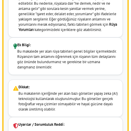
edilebilir. Bu nedenle, rüyalara dair "ne demek, nedir ve ne
anlama gelir" gibi sorulara kesin yanıtlar vermek yerine,
genellikle "işaret eder, delalet eder, yorumlanır" gibi ifadelerle
yaklaşım sergilenir. Eğer gördüğünüz rüyaların anlamını ve
yorumlarını merak ediyorsanız, farklı tabirleri görmek için
Rüya
Yorumları
kategorimizdeki içeriklere göz atabilirsiniz.
Ek Bilgi:
Bu makalede yer alan rüya tabirleri genel bilgiler içermektedir.
Rüyanızın tam anlamını öğrenmek için rüyanın tüm detaylarını
göz önünde bulundurmanız ve gerekirse bir uzmana
danışmanız önemlidir.
Dikkat:
Bu makalenin içeriğinde yer alan bazı görseller yapay zeka (AI)
teknolojisi kullanılarak oluşturulmuştur. Bu görseller gerçek
fotoğraflar veya çizimler olmayabilir ve hayal gücüne dayalı
olarak üretilmiş olabilir.
Uyarılar / Sorumluluk Reddi: