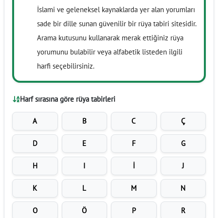
İslami ve geleneksel kaynaklarda yer alan yorumları
sade bir dille sunan güvenilir bir rüya tabiri sitesidir.
Arama kutusunu kullanarak merak ettiğiniz rüya
yorumunu bulabilir veya alfabetik listeden ilgili
harfi seçebilirsiniz.
Harf sırasına göre rüya tabirleri
A
B
C
Ç
D
E
F
G
H
I
İ
J
K
L
M
N
O
Ö
P
R