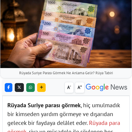
Rüyada Suriye Parası Görmek Ne Anlama Gelir? Rüya Tabiri
-
+
A
A
Rüyada Suriye parası görmek
, hiç umulmadık
bir kimseden yardım görmeye ve dışarıdan
gelecek bir faydaya delâlet eder.
Rüyada para
görmek
, riya ve mücadele ile söylenen boş