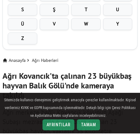
S
Ş
T
U
Ü
V
W
Y
Z
Anasayfa
Ağrı Haberleri
Ağrı Kovancık'ta çalınan 23 büyükbaş
hayvan Balık Gölü'nde kameraya
takıldı
Sitemizde kullanıcı deneyimini geliştirmek amacıyla çerezler kullanılmaktadır. Kişisel
verileriniz KVKK ve GDPR kapsamında işlenmektedir. Detaylı bilgi için Çerez Politikası
Ağrı merkeze bağlı Kovancık köyünün Aşağı
ve Aydınlatma Metni sayfalarını inceleyebilirsiniz.
Subaşı mezrasında 6 gün önce çalınan 23
AYRINTILAR
TAMAM
büyükbaş hayvan, yaklaşık 35 kilometre