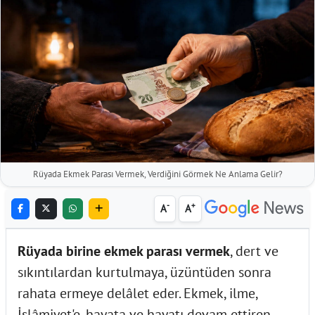
Rüyada Ekmek Parası Vermek, Verdiğini Görmek Ne Anlama Gelir?
-
+
A
A
Rüyada birine ekmek parası vermek
, dert ve
sıkıntılardan kurtulmaya, üzüntüden sonra
rahata ermeye delâlet eder. Ekmek, ilme,
İslâmiyet'e, hayata ve hayatı devam ettiren