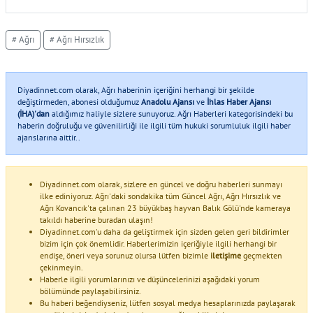
# Ağrı
# Ağrı Hırsızlık
Diyadinnet.com olarak, Ağrı haberinin içeriğini herhangi bir şekilde
değiştirmeden, abonesi olduğumuz
Anadolu Ajansı
ve
İhlas Haber Ajansı
(İHA)'dan
aldığımız haliyle sizlere sunuyoruz. Ağrı Haberleri kategorisindeki bu
haberin doğruluğu ve güvenilirliği ile ilgili tüm hukuki sorumluluk ilgili haber
ajanslarına aittir..
Diyadinnet.com olarak, sizlere en güncel ve doğru haberleri sunmayı
ilke ediniyoruz. Ağrı'daki sondakika tüm Güncel Ağrı, Ağrı Hırsızlık ve
Ağrı Kovancık'ta çalınan 23 büyükbaş hayvan Balık Gölü'nde kameraya
takıldı haberine buradan ulaşın!
Diyadinnet.com'u daha da geliştirmek için sizden gelen geri bildirimler
bizim için çok önemlidir. Haberlerimizin içeriğiyle ilgili herhangi bir
endişe, öneri veya sorunuz olursa lütfen bizimle
iletişime
geçmekten
çekinmeyin.
Haberle ilgili yorumlarınızı ve düşüncelerinizi aşağıdaki yorum
bölümünde paylaşabilirsiniz.
Bu haberi beğendiyseniz, lütfen sosyal medya hesaplarınızda paylaşarak