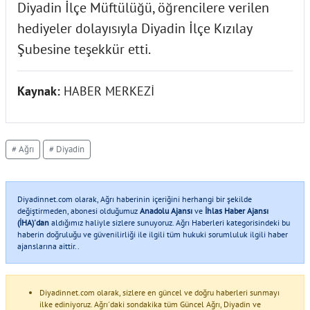
Diyadin İlçe Müftülüğü, öğrencilere verilen
hediyeler dolayısıyla Diyadin İlçe Kızılay
Şubesine teşekkür etti.
Kaynak:
HABER MERKEZİ
# Ağrı
# Diyadin
Diyadinnet.com olarak, Ağrı haberinin içeriğini herhangi bir şekilde
değiştirmeden, abonesi olduğumuz
Anadolu Ajansı
ve
İhlas Haber Ajansı
(İHA)'dan
aldığımız haliyle sizlere sunuyoruz. Ağrı Haberleri kategorisindeki bu
haberin doğruluğu ve güvenilirliği ile ilgili tüm hukuki sorumluluk ilgili haber
ajanslarına aittir..
Diyadinnet.com olarak, sizlere en güncel ve doğru haberleri sunmayı
ilke ediniyoruz. Ağrı'daki sondakika tüm Güncel Ağrı, Diyadin ve