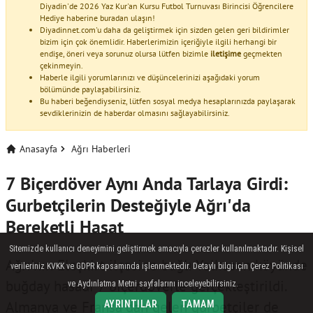
Diyadin'de 2026 Yaz Kur'an Kursu Futbol Turnuvası Birincisi Öğrencilere
Hediye haberine buradan ulaşın!
Diyadinnet.com'u daha da geliştirmek için sizden gelen geri bildirimler
bizim için çok önemlidir. Haberlerimizin içeriğiyle ilgili herhangi bir
endişe, öneri veya sorunuz olursa lütfen bizimle
iletişime
geçmekten
çekinmeyin.
Haberle ilgili yorumlarınızı ve düşüncelerinizi aşağıdaki yorum
bölümünde paylaşabilirsiniz.
Bu haberi beğendiyseniz, lütfen sosyal medya hesaplarınızda paylaşarak
sevdiklerinizin de haberdar olmasını sağlayabilirsiniz.
Anasayfa
Ağrı Haberleri
7 Biçerdöver Aynı Anda Tarlaya Girdi:
Gurbetçilerin Desteğiyle Ağrı'da
Bereketli Hasat
Sitemizde kullanıcı deneyimini geliştirmek amacıyla çerezler kullanılmaktadır. Kişisel
Ağrı'nın Eleşkirt ilçesine bağlı Yelkesen köyünde
verileriniz KVKK ve GDPR kapsamında işlenmektedir. Detaylı bilgi için Çerez Politikası
buğday hasadı 7 biçerdöverle gerçekleştirildi.
ve Aydınlatma Metni sayfalarını inceleyebilirsiniz.
Almanya ve Fransa'dan gelen gurbetçiler de
AYRINTILAR
TAMAM