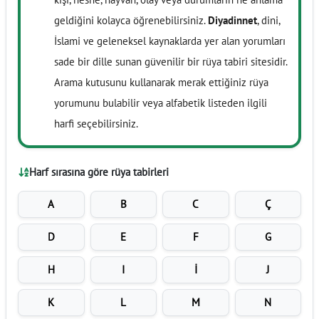
geldiğini kolayca öğrenebilirsiniz.
Diyadinnet
, dini,
İslami ve geleneksel kaynaklarda yer alan yorumları
sade bir dille sunan güvenilir bir rüya tabiri sitesidir.
Arama kutusunu kullanarak merak ettiğiniz rüya
yorumunu bulabilir veya alfabetik listeden ilgili
harfi seçebilirsiniz.
Harf sırasına göre rüya tabirleri
A
B
C
Ç
D
E
F
G
H
I
İ
J
K
L
M
N