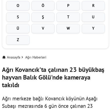
O
Ö
P
R
S
Ş
T
U
Ü
V
W
Y
Z
Anasayfa
Ağrı Haberleri
Ağrı Kovancık'ta çalınan 23 büyükbaş
hayvan Balık Gölü'nde kameraya
takıldı
Ağrı merkeze bağlı Kovancık köyünün Aşağı
Subaşı mezrasında 6 gün önce çalınan 23