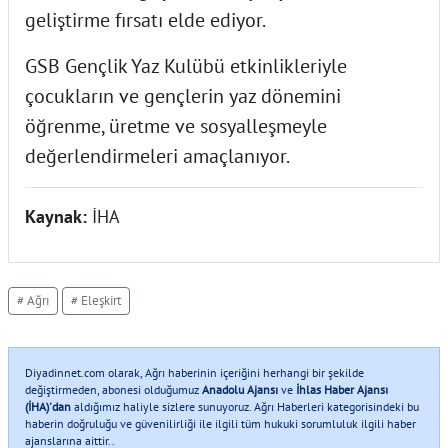
geliştirme fırsatı elde ediyor.
GSB Gençlik Yaz Kulübü etkinlikleriyle
çocukların ve gençlerin yaz dönemini
öğrenme, üretme ve sosyalleşmeyle
değerlendirmeleri amaçlanıyor.
Kaynak:
İHA
# Ağrı
# Eleşkirt
Diyadinnet.com olarak, Ağrı haberinin içeriğini herhangi bir şekilde
değiştirmeden, abonesi olduğumuz
Anadolu Ajansı
ve
İhlas Haber Ajansı
(İHA)'dan
aldığımız haliyle sizlere sunuyoruz. Ağrı Haberleri kategorisindeki bu
haberin doğruluğu ve güvenilirliği ile ilgili tüm hukuki sorumluluk ilgili haber
ajanslarına aittir..