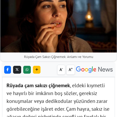
Rüyada Çam Sakızı Çiğnemek: Anlamı ve Yorumu
-
+
A
A
Rüyada çam sakızı çiğnemek
, eldeki kıymetli
ve hayırlı bir imkânın boş sözler, gereksiz
konuşmalar veya dedikodular yüzünden zarar
görebileceğine işâret eder. Çam hayra, sakız ise
ağacın değeri nisbetinde şerefli ve faydalı bir