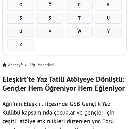
O
Ö
P
R
S
Ş
T
U
Ü
V
W
Y
Z
Anasayfa
Ağrı Haberleri
Eleşkirt'te Yaz Tatili Atölyeye Dönüştü:
Gençler Hem Öğreniyor Hem Eğleniyor
Ağrı'nın Eleşkirt ilçesinde GSB Gençlik Yaz
Kulübü kapsamında çocuklar ve gençler için
çeşitli atölye etkinlikleri düzenleniyor. Ebru