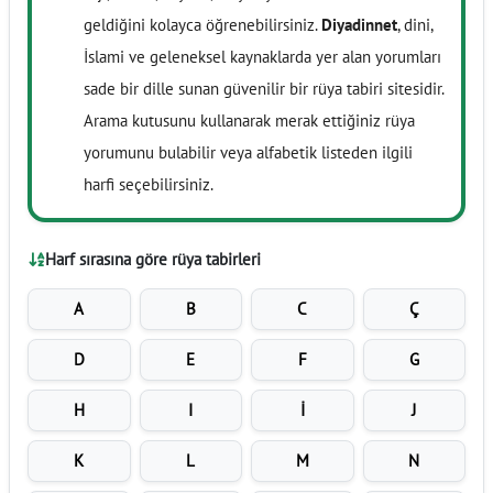
geldiğini kolayca öğrenebilirsiniz.
Diyadinnet
, dini,
İslami ve geleneksel kaynaklarda yer alan yorumları
sade bir dille sunan güvenilir bir rüya tabiri sitesidir.
Arama kutusunu kullanarak merak ettiğiniz rüya
yorumunu bulabilir veya alfabetik listeden ilgili
harfi seçebilirsiniz.
Harf sırasına göre rüya tabirleri
A
B
C
Ç
D
E
F
G
H
I
İ
J
K
L
M
N