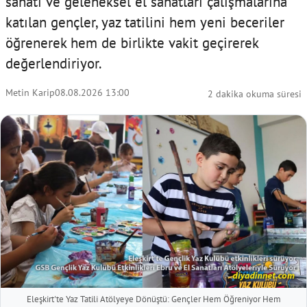
sanatı ve geleneksel el sanatları çalışmalarına
katılan gençler, yaz tatilini hem yeni beceriler
öğrenerek hem de birlikte vakit geçirerek
değerlendiriyor.
Metin Karip
08.08.2026 13:00
2 dakika okuma süresi
Eleşkirt'te Yaz Tatili Atölyeye Dönüştü: Gençler Hem Öğreniyor Hem