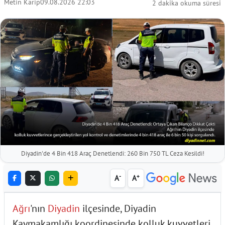
Metin Karip
09.08.2026 22:03
2 dakika okuma süresi
Diyadin'de 4 Bin 418 Araç Denetlendi: 260 Bin 750 TL Ceza Kesildi!
-
+
A
A
Ağrı
'nın
Diyadin
ilçesinde, Diyadin
Kaymakamlığı koordinesinde kolluk kuvvetleri