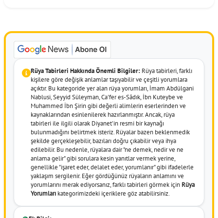
Rüya Tabirleri Hakkında Önemli Bilgiler:
Rüya tabirleri, farklı
kişilere göre değişik anlamlar taşıyabilir ve çeşitli yorumlara
açıktır. Bu kategoride yer alan rüya yorumları, İmam Abdülgani
Nablusi, Seyyid Süleyman, Ca'fer es-Sâdık, İbn Kuteybe ve
Muhammed İbn Şirin gibi değerli alimlerin eserlerinden ve
kaynaklarından esinlenilerek hazırlanmıştır. Ancak, rüya
tabirleri ile ilgili olarak Diyanet'in resmi bir kaynağı
bulunmadığını belirtmek isteriz. Rüyalar bazen beklenmedik
şekilde gerçekleşebilir, bazıları doğru çıkabilir veya ihya
edilebilir. Bu nedenle, rüyalara dair "ne demek, nedir ve ne
anlama gelir" gibi sorulara kesin yanıtlar vermek yerine,
genellikle "işaret eder, delalet eder, yorumlanır" gibi ifadelerle
yaklaşım sergilenir. Eğer gördüğünüz rüyaların anlamını ve
yorumlarını merak ediyorsanız, farklı tabirleri görmek için
Rüya
Yorumları
kategorimizdeki içeriklere göz atabilirsiniz.