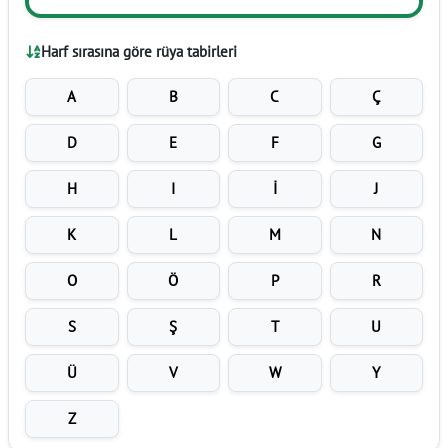
Harf sırasına göre rüya tabirleri
A
B
C
Ç
D
E
F
G
H
I
İ
J
K
L
M
N
O
Ö
P
R
S
Ş
T
U
Ü
V
W
Y
Z