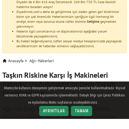
Diyadin'de 4 Bin 418 Araç Denetlendi: 260 Bin 750 TL Ceza Kesildi!
haberine buradan ulaşın!
Diyadinnet.com'u daha da geliştirmek için sizden gelen geri bildirimler
bizim için çok önemlidir. Haberlerimizin içeriğiyle ilgili herhangi bir
endişe, öneri veya sorunuz olursa lütfen bizimle
iletişime
geçmekten
çekinmeyin.
Haberle ilgili yorumlarınızı ve düşüncelerinizi aşağıdaki yorum
bölümünde paylaşabilirsiniz.
Bu haberi beğendiyseniz, lütfen sosyal medya hesaplarınızda paylaşarak
sevdiklerinizin de haberdar olmasını sağlayabilirsiniz.
Anasayfa
Ağrı Haberleri
Taşkın Riskine Karşı İş Makineleri
Sahada: Doğubayazıt'ta Dere Yatağı
Sitemizde kullanıcı deneyimini geliştirmek amacıyla çerezler kullanılmaktadır. Kişisel
Genişletiliyor
verileriniz KVKK ve GDPR kapsamında işlenmektedir. Detaylı bilgi için Çerez Politikası
ve Aydınlatma Metni sayfalarını inceleyebilirsiniz.
Ağrı'nın Doğubayazıt ilçesine bağlı Örtülü
AYRINTILAR
TAMAM
Köyü'nde taşkın riskini azaltmak ve yerleşim
alanlarını korumak amacıyla dere yatağı