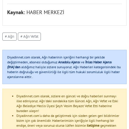
Kaynak:
HABER MERKEZİ
# Ağrı
# Ağrı Vefat
Diyadinnet.com olarak, Ağrı haberinin içeriğini herhangi bir şekilde
değiştirmeden, abonesi olduğumuz
Anadolu Ajansı
ve
İhlas Haber Ajansı
(İHA)'dan
aldığımız haliyle sizlere sunuyoruz. Ağrı Haberleri kategorisindeki bu
haberin doğruluğu ve güvenilirliği ile ilgili tüm hukuki sorumluluk ilgili haber
ajanslarına aittir..
Diyadinnet.com olarak, sizlere en güncel ve doğru haberleri sunmayı
ilke ediniyoruz. Ağrı'daki sondakika tüm Güncel Ağrı, Ağrı Vefat ve Eski
Ağrı Belediye Meclis Üyesi Şeyh Vesim Beyazıt Vefat Etti haberine
buradan ulaşın!
Diyadinnet.com'u daha da geliştirmek için sizden gelen geri bildirimler
bizim için çok önemlidir. Haberlerimizin içeriğiyle ilgili herhangi bir
endişe, öneri veya sorunuz olursa lütfen bizimle
iletişime
geçmekten