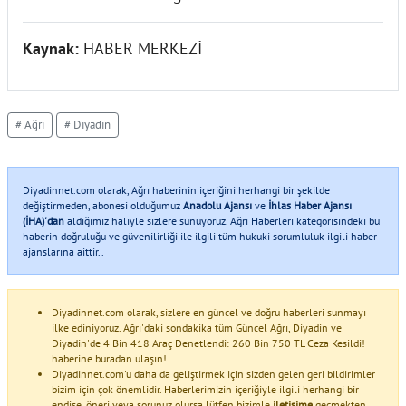
Kaynak:
HABER MERKEZİ
# Ağrı
# Diyadin
Diyadinnet.com olarak, Ağrı haberinin içeriğini herhangi bir şekilde
değiştirmeden, abonesi olduğumuz
Anadolu Ajansı
ve
İhlas Haber Ajansı
(İHA)'dan
aldığımız haliyle sizlere sunuyoruz. Ağrı Haberleri kategorisindeki bu
haberin doğruluğu ve güvenilirliği ile ilgili tüm hukuki sorumluluk ilgili haber
ajanslarına aittir..
Diyadinnet.com olarak, sizlere en güncel ve doğru haberleri sunmayı
ilke ediniyoruz. Ağrı'daki sondakika tüm Güncel Ağrı, Diyadin ve
Diyadin'de 4 Bin 418 Araç Denetlendi: 260 Bin 750 TL Ceza Kesildi!
haberine buradan ulaşın!
Diyadinnet.com'u daha da geliştirmek için sizden gelen geri bildirimler
bizim için çok önemlidir. Haberlerimizin içeriğiyle ilgili herhangi bir
endişe, öneri veya sorunuz olursa lütfen bizimle
iletişime
geçmekten