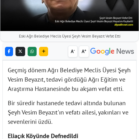
Eski Ağrı Belediye Meclis Üyesi Şeyh Vesim Beyazıt Vefat Etti
-
+
A
A
Geçmiş dönem Ağrı Belediye Meclis Üyesi Şeyh
Vesim Beyazıt, tedavi gördüğü Ağrı Eğitim ve
Araştırma Hastanesinde bu akşam vefat etti.
Bir süredir hastanede tedavi altında bulunan
Şeyh Vesim Beyazıt'ın vefatı ailesi, yakınları ve
sevenlerini üzdü.
Eliaçık Köyünde Defnedildi