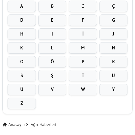
A
B
C
Ç
D
E
F
G
H
I
İ
J
K
L
M
N
O
Ö
P
R
S
Ş
T
U
Ü
V
W
Y
Z
Anasayfa
Ağrı Haberleri