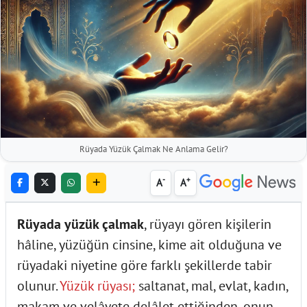
Rüyada Yüzük Çalmak Ne Anlama Gelir?
-
+
A
A
Rüyada yüzük çalmak
, rüyayı gören kişilerin
hâline, yüzüğün cinsine, kime ait olduğuna ve
rüyadaki niyetine göre farklı şekillerde tabir
olunur.
Yüzük rüyası;
saltanat, mal, evlat, kadın,
makam ve velâyete delâlet ettiğinden, onun