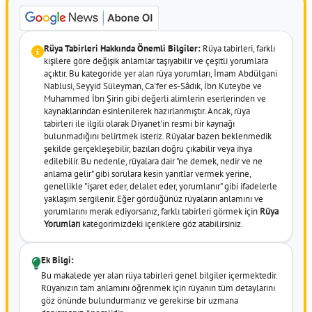
Rüya Tabirleri Hakkında Önemli Bilgiler:
Rüya tabirleri, farklı
kişilere göre değişik anlamlar taşıyabilir ve çeşitli yorumlara
açıktır. Bu kategoride yer alan rüya yorumları, İmam Abdülgani
Nablusi, Seyyid Süleyman, Ca'fer es-Sâdık, İbn Kuteybe ve
Muhammed İbn Şirin gibi değerli alimlerin eserlerinden ve
kaynaklarından esinlenilerek hazırlanmıştır. Ancak, rüya
tabirleri ile ilgili olarak Diyanet'in resmi bir kaynağı
bulunmadığını belirtmek isteriz. Rüyalar bazen beklenmedik
şekilde gerçekleşebilir, bazıları doğru çıkabilir veya ihya
edilebilir. Bu nedenle, rüyalara dair "ne demek, nedir ve ne
anlama gelir" gibi sorulara kesin yanıtlar vermek yerine,
genellikle "işaret eder, delalet eder, yorumlanır" gibi ifadelerle
yaklaşım sergilenir. Eğer gördüğünüz rüyaların anlamını ve
yorumlarını merak ediyorsanız, farklı tabirleri görmek için
Rüya
Yorumları
kategorimizdeki içeriklere göz atabilirsiniz.
Ek Bilgi:
Bu makalede yer alan rüya tabirleri genel bilgiler içermektedir.
Rüyanızın tam anlamını öğrenmek için rüyanın tüm detaylarını
göz önünde bulundurmanız ve gerekirse bir uzmana