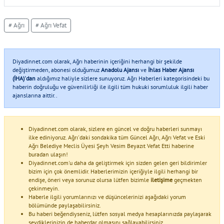
# Ağrı
# Ağrı Vefat
Diyadinnet.com olarak, Ağrı haberinin içeriğini herhangi bir şekilde
değiştirmeden, abonesi olduğumuz
Anadolu Ajansı
ve
İhlas Haber Ajansı
(İHA)'dan
aldığımız haliyle sizlere sunuyoruz. Ağrı Haberleri kategorisindeki bu
haberin doğruluğu ve güvenilirliği ile ilgili tüm hukuki sorumluluk ilgili haber
ajanslarına aittir..
Diyadinnet.com olarak, sizlere en güncel ve doğru haberleri sunmayı
ilke ediniyoruz. Ağrı'daki sondakika tüm Güncel Ağrı, Ağrı Vefat ve Eski
Ağrı Belediye Meclis Üyesi Şeyh Vesim Beyazıt Vefat Etti haberine
buradan ulaşın!
Diyadinnet.com'u daha da geliştirmek için sizden gelen geri bildirimler
bizim için çok önemlidir. Haberlerimizin içeriğiyle ilgili herhangi bir
endişe, öneri veya sorunuz olursa lütfen bizimle
iletişime
geçmekten
çekinmeyin.
Haberle ilgili yorumlarınızı ve düşüncelerinizi aşağıdaki yorum
bölümünde paylaşabilirsiniz.
Bu haberi beğendiyseniz, lütfen sosyal medya hesaplarınızda paylaşarak
sevdiklerinizin de haberdar olmasını sağlayabilirsiniz.