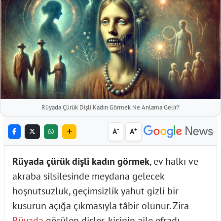
Rüyada Çürük Dişli Kadın Görmek Ne Anlama Gelir?
-
+
A
A
Rüyada çürük dişli kadın görmek
, ev halkı ve
akraba silsilesinde meydana gelecek
hoşnutsuzluk, geçimsizlik yahut gizli bir
kusurun açığa çıkmasıyla tâbir olunur. Zira
Rüyada
görülen dişler, kişinin aile efradı,