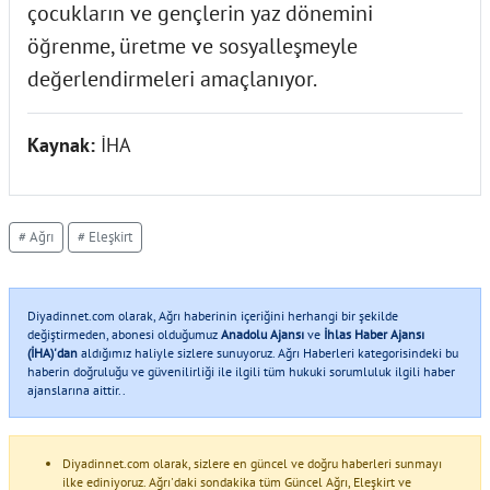
çocukların ve gençlerin yaz dönemini
öğrenme, üretme ve sosyalleşmeyle
değerlendirmeleri amaçlanıyor.
Kaynak:
İHA
# Ağrı
# Eleşkirt
Diyadinnet.com olarak, Ağrı haberinin içeriğini herhangi bir şekilde
değiştirmeden, abonesi olduğumuz
Anadolu Ajansı
ve
İhlas Haber Ajansı
(İHA)'dan
aldığımız haliyle sizlere sunuyoruz. Ağrı Haberleri kategorisindeki bu
haberin doğruluğu ve güvenilirliği ile ilgili tüm hukuki sorumluluk ilgili haber
ajanslarına aittir..
Diyadinnet.com olarak, sizlere en güncel ve doğru haberleri sunmayı
ilke ediniyoruz. Ağrı'daki sondakika tüm Güncel Ağrı, Eleşkirt ve