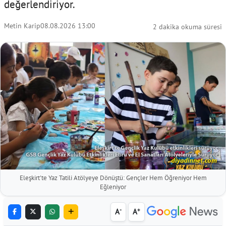
değerlendiriyor.
Metin Karip
08.08.2026 13:00
2 dakika okuma süresi
Eleşkirt'te Yaz Tatili Atölyeye Dönüştü: Gençler Hem Öğreniyor Hem
Eğleniyor
-
+
A
A