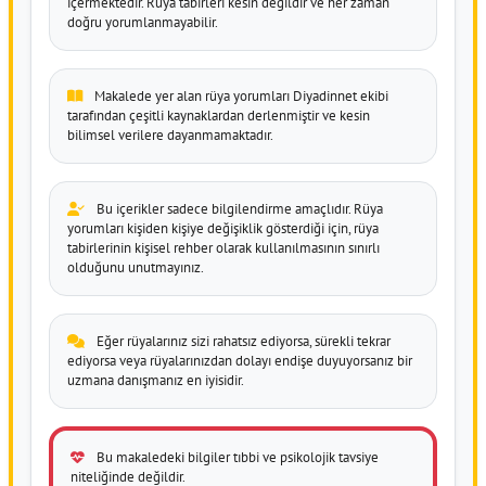
içermektedir. Rüya tabirleri kesin değildir ve her zaman
doğru yorumlanmayabilir.
Makalede yer alan rüya yorumları Diyadinnet ekibi
tarafından çeşitli kaynaklardan derlenmiştir ve kesin
bilimsel verilere dayanmamaktadır.
Bu içerikler sadece bilgilendirme amaçlıdır. Rüya
yorumları kişiden kişiye değişiklik gösterdiği için, rüya
tabirlerinin kişisel rehber olarak kullanılmasının sınırlı
olduğunu unutmayınız.
Eğer rüyalarınız sizi rahatsız ediyorsa, sürekli tekrar
ediyorsa veya rüyalarınızdan dolayı endişe duyuyorsanız bir
uzmana danışmanız en iyisidir.
Bu makaledeki bilgiler tıbbi ve psikolojik tavsiye
niteliğinde değildir.