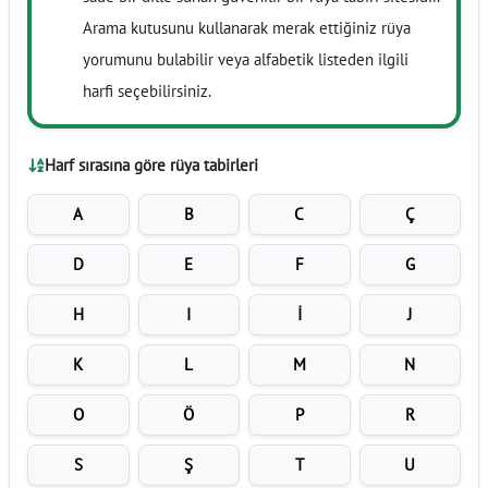
Arama kutusunu kullanarak merak ettiğiniz rüya
yorumunu bulabilir veya alfabetik listeden ilgili
harfi seçebilirsiniz.
Harf sırasına göre rüya tabirleri
A
B
C
Ç
D
E
F
G
H
I
İ
J
K
L
M
N
O
Ö
P
R
S
Ş
T
U