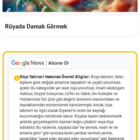
Rüyada Damak Görmek
Rüya Tabirleri Hakkında Önemli Bilgiler:
Rüya tabirleri, farklı
kişilere göre değişik anlamlar taşıyabilir ve çeşitli yorumlara
açıktır. Bu kategoride yer alan rüya yorumları, İmam Abdülgani
Nablusi, Seyyid Süleyman, Ca'fer es-Sâdık, İbn Kuteybe ve
Muhammed İbn Şirin gibi değerli alimlerin eserlerinden ve
kaynaklarından esinlenilerek hazırlanmıştır. Ancak, rüya
tabirleri ile ilgili olarak Diyanet'in resmi bir kaynağı
bulunmadığını belirtmek isteriz. Rüyalar bazen beklenmedik
şekilde gerçekleşebilir, bazıları doğru çıkabilir veya ihya
edilebilir. Bu nedenle, rüyalara dair "ne demek, nedir ve ne
anlama gelir" gibi sorulara kesin yanıtlar vermek yerine,
genellikle "işaret eder, delalet eder, yorumlanır" gibi ifadelerle