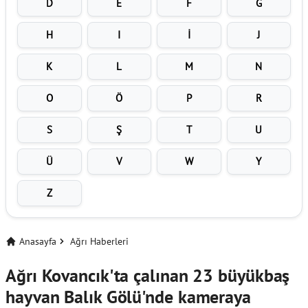
D
E
F
G
H
I
İ
J
K
L
M
N
O
Ö
P
R
S
Ş
T
U
Ü
V
W
Y
Z
Anasayfa
Ağrı Haberleri
Ağrı Kovancık'ta çalınan 23 büyükbaş
hayvan Balık Gölü'nde kameraya