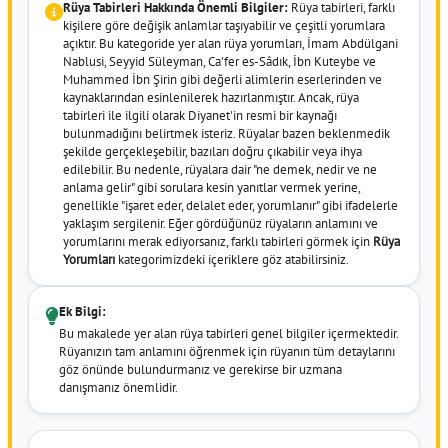
Rüya Tabirleri Hakkında Önemli Bilgiler:
Rüya tabirleri, farklı
kişilere göre değişik anlamlar taşıyabilir ve çeşitli yorumlara
açıktır. Bu kategoride yer alan rüya yorumları, İmam Abdülgani
Nablusi, Seyyid Süleyman, Ca'fer es-Sâdık, İbn Kuteybe ve
Muhammed İbn Şirin gibi değerli alimlerin eserlerinden ve
kaynaklarından esinlenilerek hazırlanmıştır. Ancak, rüya
tabirleri ile ilgili olarak Diyanet'in resmi bir kaynağı
bulunmadığını belirtmek isteriz. Rüyalar bazen beklenmedik
şekilde gerçekleşebilir, bazıları doğru çıkabilir veya ihya
edilebilir. Bu nedenle, rüyalara dair "ne demek, nedir ve ne
anlama gelir" gibi sorulara kesin yanıtlar vermek yerine,
genellikle "işaret eder, delalet eder, yorumlanır" gibi ifadelerle
yaklaşım sergilenir. Eğer gördüğünüz rüyaların anlamını ve
yorumlarını merak ediyorsanız, farklı tabirleri görmek için
Rüya
Yorumları
kategorimizdeki içeriklere göz atabilirsiniz.
Ek Bilgi:
Bu makalede yer alan rüya tabirleri genel bilgiler içermektedir.
Rüyanızın tam anlamını öğrenmek için rüyanın tüm detaylarını
göz önünde bulundurmanız ve gerekirse bir uzmana
danışmanız önemlidir.