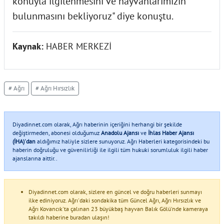
konuyla ilgilenmesini ve hayvanlarımızın
bulunmasını bekliyoruz" diye konuştu.
Kaynak:
HABER MERKEZİ
# Ağrı
# Ağrı Hırsızlık
Diyadinnet.com olarak, Ağrı haberinin içeriğini herhangi bir şekilde
değiştirmeden, abonesi olduğumuz
Anadolu Ajansı
ve
İhlas Haber Ajansı
(İHA)'dan
aldığımız haliyle sizlere sunuyoruz. Ağrı Haberleri kategorisindeki bu
haberin doğruluğu ve güvenilirliği ile ilgili tüm hukuki sorumluluk ilgili haber
ajanslarına aittir..
Diyadinnet.com olarak, sizlere en güncel ve doğru haberleri sunmayı
ilke ediniyoruz. Ağrı'daki sondakika tüm Güncel Ağrı, Ağrı Hırsızlık ve
Ağrı Kovancık'ta çalınan 23 büyükbaş hayvan Balık Gölü'nde kameraya
takıldı haberine buradan ulaşın!