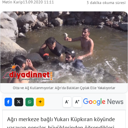
Metin Karip
13.09.2020 11:11
3 dakika okuma süresi
Olta ve Ağ Kullanmıyorlar: Ağrı'da Balıkları Çıplak Elle Yakalıyorlar
-
+
A
A
Ağrı merkeze bağlı Yukarı Küpkıran köyünde
yaşayan gençler, büyüklerinden öğrendikleri