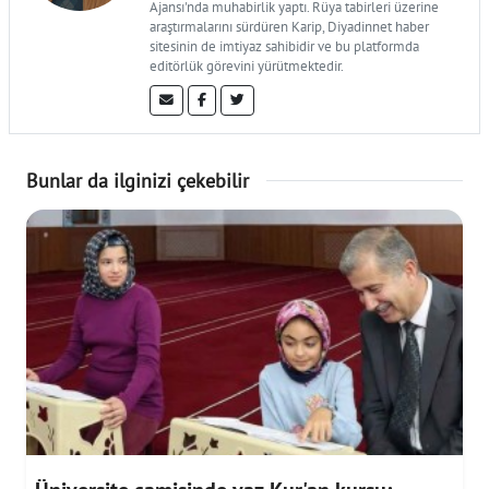
Ajansı'nda muhabirlik yaptı. Rüya tabirleri üzerine
araştırmalarını sürdüren Karip, Diyadinnet haber
sitesinin de imtiyaz sahibidir ve bu platformda
editörlük görevini yürütmektedir.
Bunlar da ilginizi çekebilir