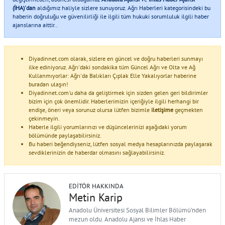
(İHA)'dan
aldığımız haliyle sizlere sunuyoruz. Ağrı Haberleri kategorisindeki bu
haberin doğruluğu ve güvenilirliği ile ilgili tüm hukuki sorumluluk ilgili haber
ajanslarına aittir..
Diyadinnet.com olarak, sizlere en güncel ve doğru haberleri sunmayı
ilke ediniyoruz. Ağrı'daki sondakika tüm Güncel Ağrı ve Olta ve Ağ
Kullanmıyorlar: Ağrı'da Balıkları Çıplak Elle Yakalıyorlar haberine
buradan ulaşın!
Diyadinnet.com'u daha da geliştirmek için sizden gelen geri bildirimler
bizim için çok önemlidir. Haberlerimizin içeriğiyle ilgili herhangi bir
endişe, öneri veya sorunuz olursa lütfen bizimle
iletişime
geçmekten
çekinmeyin.
Haberle ilgili yorumlarınızı ve düşüncelerinizi aşağıdaki yorum
bölümünde paylaşabilirsiniz.
Bu haberi beğendiyseniz, lütfen sosyal medya hesaplarınızda paylaşarak
sevdiklerinizin de haberdar olmasını sağlayabilirsiniz.
EDITÖR HAKKINDA
Metin Karip
Anadolu Üniversitesi Sosyal Bilimler Bölümü'nden
mezun oldu. Anadolu Ajansı ve İhlas Haber