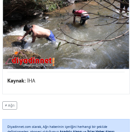
Kaynak:
İHA
# Ağrı
Diyadinnet.com olarak, Ağrı haberinin içeriğini herhangi bir şekilde
değiştirmeden, abonesi olduğumuz
Anadolu Ajansı
ve
İhlas Haber Ajansı