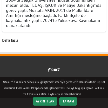
mezun oldu. TEDAŞ, İŞKUR ve Maliye Bakanlığı’nda
görev yaptı. Mustafa AKIN, 2011’de Mülki İdare
Amirliği mesleğine başladı. Farklı ilçelerde
kaymakamlık yaptı. 2024’te Yüksekova Kaymakamı
olarak atandı.
Daha fazla
Facebook
Twitter (X)
YouTube
Instagram
Rss
Künye
İletişim
Çerez Politikası
Gizlilik İlkeleri
Sitemizde kullanıcı deneyimini geliştirmek amacıyla çerezler kullanılmaktadır. Kişisel
verileriniz KVKK ve GDPR kapsamında işlenmektedir. Detaylı bilgi için Çerez Politikası
Yayın İlkeleri
ve Aydınlatma Metni sayfalarını inceleyebilirsiniz.
AYRINTILAR
TAMAM