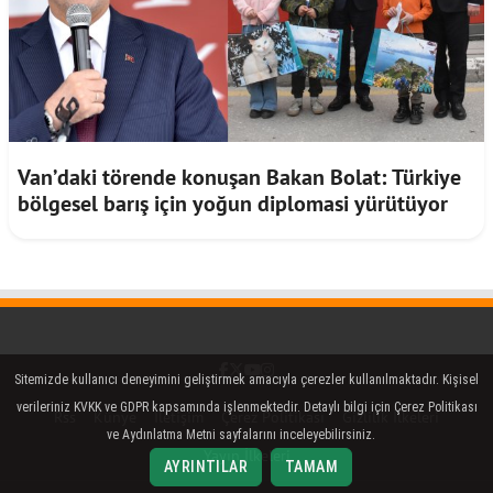
Van’daki törende konuşan Bakan Bolat: Türkiye
bölgesel barış için yoğun diplomasi yürütüyor
Facebook
Twitter (X)
YouTube
Instagram
Sitemizde kullanıcı deneyimini geliştirmek amacıyla çerezler kullanılmaktadır. Kişisel
verileriniz KVKK ve GDPR kapsamında işlenmektedir. Detaylı bilgi için Çerez Politikası
Rss
Künye
İletişim
Çerez Politikası
Gizlilik İlkeleri
ve Aydınlatma Metni sayfalarını inceleyebilirsiniz.
Yayın İlkeleri
AYRINTILAR
TAMAM