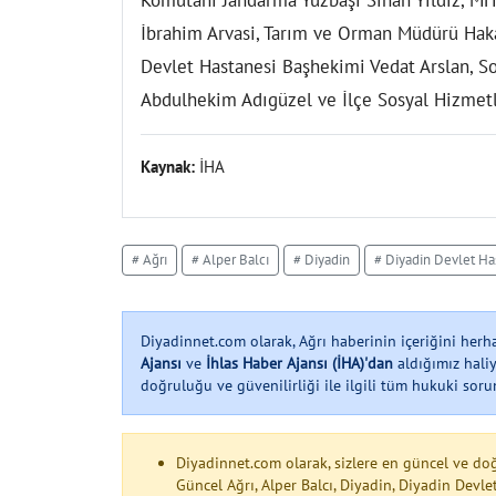
Komutanı Jandarma Yüzbaşı Sinan Yıldız, MHP
İbrahim Arvasi, Tarım ve Orman Müdürü Hak
Devlet Hastanesi Başhekimi Vedat Arslan, 
Abdulhekim Adıgüzel ve İlçe Sosyal Hizmetl
Kaynak:
İHA
# Ağrı
# Alper Balcı
# Diyadin
# Diyadin Devlet Ha
Diyadinnet.com olarak, Ağrı haberinin içeriğini her
Ajansı
ve
İhlas Haber Ajansı (İHA)'dan
aldığımız haliy
doğruluğu ve güvenilirliği ile ilgili tüm hukuki soruml
Diyadinnet.com olarak, sizlere en güncel ve do
Güncel Ağrı, Alper Balcı, Diyadin, Diyadin Dev