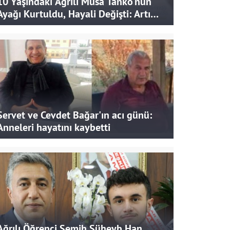
10 Yaşındaki Ağrılı Musa Tanko'nun
Ayağı Kurtuldu, Hayali Değişti: Artık
Doktor Olmak İstiyor
Servet ve Cevdet Bağar'ın acı günü:
Anneleri hayatını kaybetti
Ağrılı Öğrenci Semih Süheyb Han,