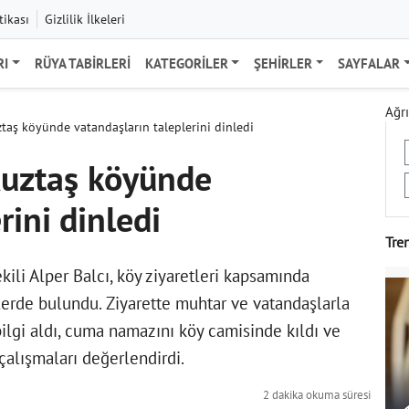
tikası
Gizlilik İlkeleri
RI
RÜYA TABIRLERI
KATEGORILER
ŞEHIRLER
SAYFALAR
Ağrı
aş köyünde vatandaşların taleplerini dinledi
uztaş köyünde
rini dinledi
Tre
li Alper Balcı, köy ziyaretleri kapsamında
erde bulundu. Ziyarette muhtar ve vatandaşlarla
bilgi aldı, cuma namazını köy camisinde kıldı ve
çalışmaları değerlendirdi.
2 dakika okuma süresi