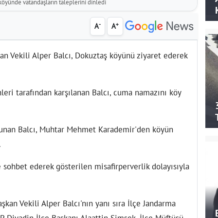
yünde vatandaşların taleplerini dinledi
-
+
A
A
 Vekili Alper Balcı, Dokuztaş köyünü ziyaret ederek
eri tarafından karşılanan Balcı, cuma namazını köy
unan Balcı, Muhtar Mehmet Karademir'den köyün
.
 sohbet ederek gösterilen misafirperverlik dolayısıyla
.
kan Vekili Alper Balcı'nın yanı sıra İlçe Jandarma