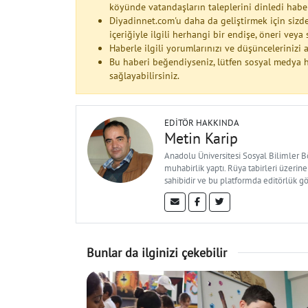
köyünde vatandaşların taleplerini dinledi habe
Diyadinnet.com'u daha da geliştirmek için sizde
içeriğiyle ilgili herhangi bir endişe, öneri vey
Haberle ilgili yorumlarınızı ve düşüncelerinizi
Bu haberi beğendiyseniz, lütfen sosyal medya h
sağlayabilirsiniz.
EDITÖR HAKKINDA
Metin Karip
Anadolu Üniversitesi Sosyal Bilimler 
muhabirlik yaptı. Rüya tabirleri üzerine
sahibidir ve bu platformda editörlük g
Bunlar da ilginizi çekebilir