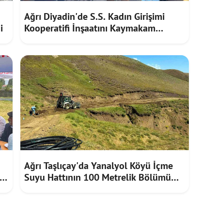
Ağrı Diyadin'de S.S. Kadın Girişimi
i
Kooperatifi İnşaatını Kaymakam
Furkan Korkusuz İnceledi
Ağrı Taşlıçay'da Yanalyol Köyü İçme
Suyu Hattının 100 Metrelik Bölümü
Heyelan Riskine Karşı Yenilendi