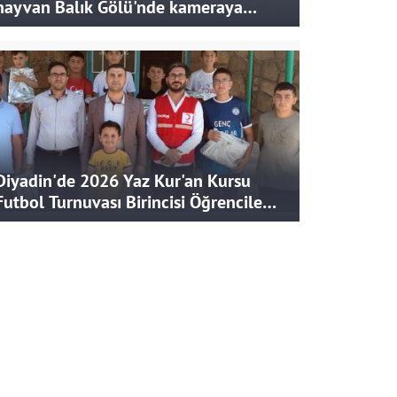
hayvan Balık Gölü'nde kameraya
takıldı
Diyadin'de 2026 Yaz Kur'an Kursu
Futbol Turnuvası Birincisi Öğrencilere
Hediye