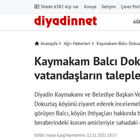
Sitede 6382 kişi var
Künye
İletişim
Çerez Poli
AĞ
Anasayfa
Ağrı Haberleri
Kaymakam Balcı Dokuzt
Kaymakam Balcı Dok
vatandaşların taleple
Diyadin Kaymakamı ve Belediye Başkan Veki
Dokuztaş köyünü ziyaret ederek incelemel
görüşen Balcı, köyün ihtiyaçları hakkında 
beraberindeki kurum amirleriyle sahadaki 
Editör :
Yayınlanma :
12.11.2021 18:57
Metin Karip