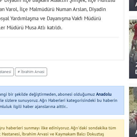
 Diyadin İlçe Başkanı Alaattin Şimşek, İlçe Müftüsü
an Varol, İlçe Malmüdürü Numan Arslan, Diyadin
Sosyal Yardımlaşma ve Dayanışma Vakfı Müdürü
er Müdürü Musa Atlı katıldı.
stanesi
# İbrahim Arvasi
hangi bir şekilde değiştirmeden, abonesi olduğumuz
Anadolu
le sizlere sunuyoruz. Ağrı Haberleri kategorisindeki bu haberin
uluk ilgili haber ajanslarına aittir..
ğru haberleri sunmayı ilke ediniyoruz. Ağrı'daki sondakika tüm
let Hastanesi, İbrahim Arvasi ve Kaymakam Balcı Dokuztaş