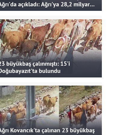
Ağrı'da açıkladı: Ağrı'ya 28,2 milyar
liralık yatırım ve destek sağlandı
23 büyükbaş çalınmıştı: 15'i
Doğubayazıt'ta bulundu
Ağrı Kovancık'ta çalınan 23 büyükbaş