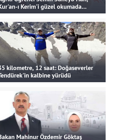
Kur'an-ı Kerim'i güzel okumada
Türkiye ikincisi oldu
35 kilometre, 12 saat: Doğaseverler
Tendürek'in kalbine yürüdü
Bakan Mahinur Özdemir Göktaş