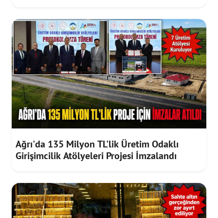
İmzaladı
Ağrı'da 135 Milyon TL'lik Üretim Odaklı
Girişimcilik Atölyeleri Projesi İmzalandı