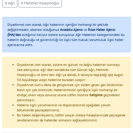
# Ağrı
# Mehmet Hüseyinoğlu
Diyadinnet.com olarak, Ağrı haberinin içeriğini herhangi bir şekilde
değiştirmeden, abonesi olduğumuz
Anadolu Ajansı
ve
İhlas Haber Ajansı
(İHA)'dan
aldığımız haliyle sizlere sunuyoruz. Ağrı Haberleri kategorisindeki bu
haberin doğruluğu ve güvenilirliği ile ilgili tüm hukuki sorumluluk ilgili haber
ajanslarına aittir..
Diyadinnet.com olarak, sizlere en güncel ve doğru haberleri sunmayı
ilke ediniyoruz. Ağrı'daki sondakika tüm Güncel Ağrı, Mehmet
Hüseyinoğlu ve İzmir'den Ağrı'ya döndü, 6 düveyle başladığı işte bugün
50 büyükbaşa ulaştı haberine buradan ulaşın!
Diyadinnet.com'u daha da geliştirmek için sizden gelen geri bildirimler
bizim için çok önemlidir. Haberlerimizin içeriğiyle ilgili herhangi bir
endişe, öneri veya sorunuz olursa lütfen bizimle
iletişime
geçmekten
çekinmeyin.
Haberle ilgili yorumlarınızı ve düşüncelerinizi aşağıdaki yorum
bölümünde paylaşabilirsiniz.
Bu haberi beğendiyseniz, lütfen sosyal medya hesaplarınızda paylaşarak
sevdiklerinizin de haberdar olmasını sağlayabilirsiniz.