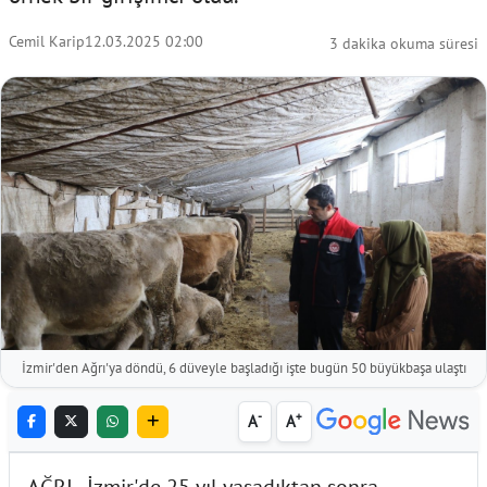
Cemil Karip
12.03.2025 02:00
3 dakika okuma süresi
İzmir'den Ağrı'ya döndü, 6 düveyle başladığı işte bugün 50 büyükbaşa ulaştı
-
+
A
A
AĞRI - İzmir'de 25 yıl yaşadıktan sonra