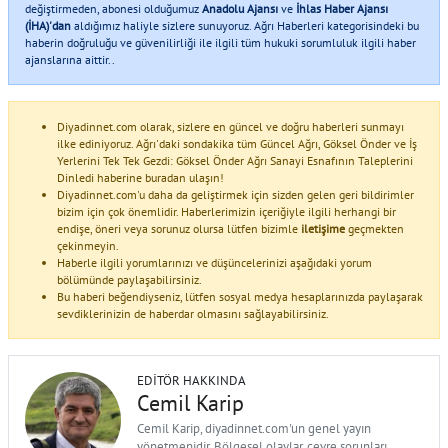
değiştirmeden, abonesi olduğumuz
Anadolu Ajansı
ve
İhlas Haber Ajansı
(İHA)'dan
aldığımız haliyle sizlere sunuyoruz. Ağrı Haberleri kategorisindeki bu
haberin doğruluğu ve güvenilirliği ile ilgili tüm hukuki sorumluluk ilgili haber
ajanslarına aittir..
Diyadinnet.com olarak, sizlere en güncel ve doğru haberleri sunmayı
ilke ediniyoruz. Ağrı'daki sondakika tüm Güncel Ağrı, Göksel Önder ve İş
Yerlerini Tek Tek Gezdi: Göksel Önder Ağrı Sanayi Esnafının Taleplerini
Dinledi haberine buradan ulaşın!
Diyadinnet.com'u daha da geliştirmek için sizden gelen geri bildirimler
bizim için çok önemlidir. Haberlerimizin içeriğiyle ilgili herhangi bir
endişe, öneri veya sorunuz olursa lütfen bizimle
iletişime
geçmekten
çekinmeyin.
Haberle ilgili yorumlarınızı ve düşüncelerinizi aşağıdaki yorum
bölümünde paylaşabilirsiniz.
Bu haberi beğendiyseniz, lütfen sosyal medya hesaplarınızda paylaşarak
sevdiklerinizin de haberdar olmasını sağlayabilirsiniz.
EDITÖR HAKKINDA
Cemil Karip
Cemil Karip, diyadinnet.com'un genel yayın
yönetmenidir. Bölgesel olaylar, çevre sorunları,