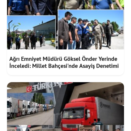
Ağrı Emniyet Müdürü Göksel Önder Yerinde
İnceledi: Millet Bahçesi'nde Asayiş Denetimi