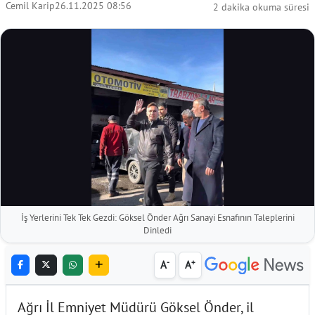
Cemil Karip
26.11.2025 08:56
2 dakika okuma süresi
İş Yerlerini Tek Tek Gezdi: Göksel Önder Ağrı Sanayi Esnafının Taleplerini
Dinledi
-
+
A
A
Ağrı İl Emniyet Müdürü Göksel Önder, il