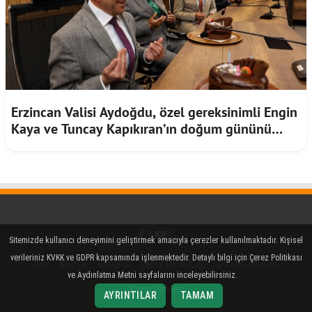
Erzincan Valisi Aydoğdu, özel gereksinimli Engin
Kaya ve Tuncay Kapıkıran’ın doğum gününü
kutladı
Facebook
Twitter (X)
YouTube
Instagram
Sitemizde kullanıcı deneyimini geliştirmek amacıyla çerezler kullanılmaktadır. Kişisel
verileriniz KVKK ve GDPR kapsamında işlenmektedir. Detaylı bilgi için Çerez Politikası
Rss
Künye
İletişim
Çerez Politikası
Gizlilik İlkeleri
ve Aydınlatma Metni sayfalarını inceleyebilirsiniz.
Yayın İlkeleri
AYRINTILAR
TAMAM