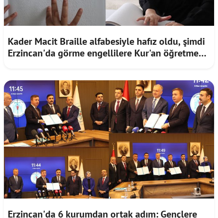
Kader Macit Braille alfabesiyle hafız oldu, şimdi
Erzincan'da görme engellilere Kur'an öğretmek
istiyor
Erzincan'da 6 kurumdan ortak adım: Gençlere