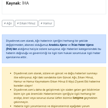
Kaynak:
İHA
# Ağrı
# Erkan Minuz
# Hamur
Diyadinnet.com olarak, Ağrı haberinin içeriğini herhangi bir şekilde
değiştirmeden, abonesi olduğumuz
Anadolu Ajansı
ve
İhlas Haber Ajansı
(İHA)'dan
aldığımız haliyle sizlere sunuyoruz. Ağrı Haberleri kategorisindeki bu
haberin doğruluğu ve güvenilirliği ile ilgili tüm hukuki sorumluluk ilgili haber
ajanslarına aittir..
Diyadinnet.com olarak, sizlere en güncel ve doğru haberleri sunmayı
ilke ediniyoruz. Ağrı'daki sondakika tüm Güncel Ağrı, Erkan Minuz,
Hamur ve Hamur Kaymakamı Erkan Minuz 8 Köyü Ziyaret Etti haberine
buradan ulaşın!
Diyadinnet.com'u daha da geliştirmek için sizden gelen geri bildirimler
bizim için çok önemlidir. Haberlerimizin içeriğiyle ilgili herhangi bir
endişe, öneri veya sorunuz olursa lütfen bizimle
iletişime
geçmekten
çekinmeyin.
Haberle ilgili yorumlarınızı ve düşüncelerinizi aşağıdaki yorum