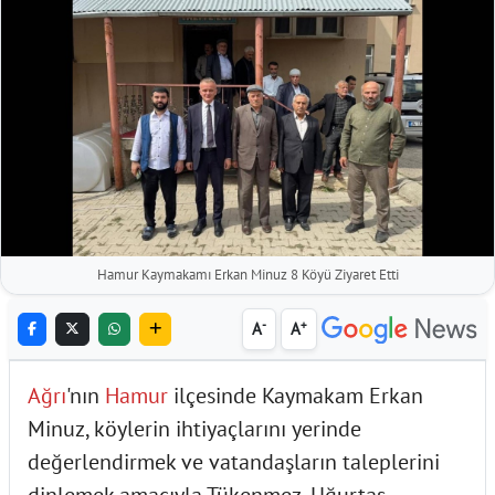
Hamur Kaymakamı Erkan Minuz 8 Köyü Ziyaret Etti
-
+
A
A
Ağrı
'nın
Hamur
ilçesinde Kaymakam Erkan
Minuz, köylerin ihtiyaçlarını yerinde
değerlendirmek ve vatandaşların taleplerini