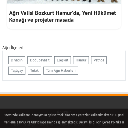
Ağrı Valisi Bozkurt Hamur’da, Yeni Hükümet
Konağı ve projeler masada
Ağrı İlçeleri
Diyadin
Doğubayazıt
Eleşkirt
Hamur
Patnos
Taşlıçay
Tutak
Tüm Ağrı Haberleri
Facebook
Twitter (X)
YouTube
Instagram
Sitemizde kullanıcı deneyimini geliştirmek amacıyla çerezler kullanılmaktadır. Kişisel
verileriniz KVKK ve GDPR kapsamında işlenmektedir. Detaylı bilgi için Çerez Politikası
Rss
Künye
İletişim
Çerez Politikası
Gizlilik İlkeleri