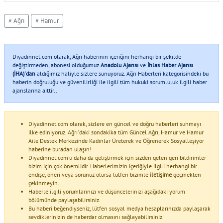
# Ağrı
# Hamur
Diyadinnet.com olarak, Ağrı haberinin içeriğini herhangi bir şekilde
değiştirmeden, abonesi olduğumuz
Anadolu Ajansı
ve
İhlas Haber Ajansı
(İHA)'dan
aldığımız haliyle sizlere sunuyoruz. Ağrı Haberleri kategorisindeki bu
haberin doğruluğu ve güvenilirliği ile ilgili tüm hukuki sorumluluk ilgili haber
ajanslarına aittir..
Diyadinnet.com olarak, sizlere en güncel ve doğru haberleri sunmayı
ilke ediniyoruz. Ağrı'daki sondakika tüm Güncel Ağrı, Hamur ve Hamur
Aile Destek Merkezinde Kadınlar Üreterek ve Öğrenerek Sosyalleşiyor
haberine buradan ulaşın!
Diyadinnet.com'u daha da geliştirmek için sizden gelen geri bildirimler
bizim için çok önemlidir. Haberlerimizin içeriğiyle ilgili herhangi bir
endişe, öneri veya sorunuz olursa lütfen bizimle
iletişime
geçmekten
çekinmeyin.
Haberle ilgili yorumlarınızı ve düşüncelerinizi aşağıdaki yorum
bölümünde paylaşabilirsiniz.
Bu haberi beğendiyseniz, lütfen sosyal medya hesaplarınızda paylaşarak
sevdiklerinizin de haberdar olmasını sağlayabilirsiniz.