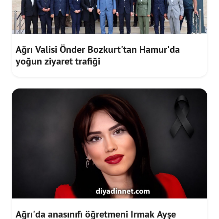
Ağrı Valisi Önder Bozkurt'tan Hamur'da
yoğun ziyaret trafiği
Ağrı'da anasınıfı öğretmeni Irmak Ayşe