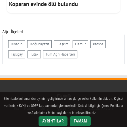
Koparan evinde ölü bulundu
Ağrı İlçeleri
Diyadin
Doğubayazıt
Eleşkirt
Hamur
Patnos
Taşlıçay
Tutak
Tüm Ağrı Haberleri
Facebook
Twitter (X)
YouTube
Instagram
Sitemizde kullanıcı deneyimini geliştirmek amacıyla çerezler kullanılmaktadır. Kişisel
verileriniz KVKK ve GDPR kapsamında işlenmektedir. Detaylı bilgi için Çerez Politikası
Rss
Künye
İletişim
Çerez Politikası
Gizlilik İlkeleri
ve Aydınlatma Metni sayfalarını inceleyebilirsiniz.
Yayın İlkeleri
AYRINTILAR
TAMAM