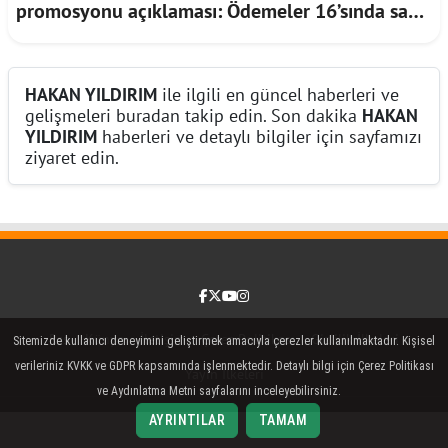
promosyonu açıklaması: Ödemeler 16’sında saat
17.00’de başlayacak
HAKAN YILDIRIM
ile ilgili en güncel haberleri ve
gelişmeleri buradan takip edin. Son dakika
HAKAN
YILDIRIM
haberleri ve detaylı bilgiler için sayfamızı
ziyaret edin.
Facebook
Twitter (X)
YouTube
Instagram
Rss
Künye
İletişim
Çerez Politikası
Gizlilik İlkeleri
Sitemizde kullanıcı deneyimini geliştirmek amacıyla çerezler kullanılmaktadır. Kişisel
verileriniz KVKK ve GDPR kapsamında işlenmektedir. Detaylı bilgi için Çerez Politikası
Yayın İlkeleri
ve Aydınlatma Metni sayfalarını inceleyebilirsiniz.
AYRINTILAR
TAMAM