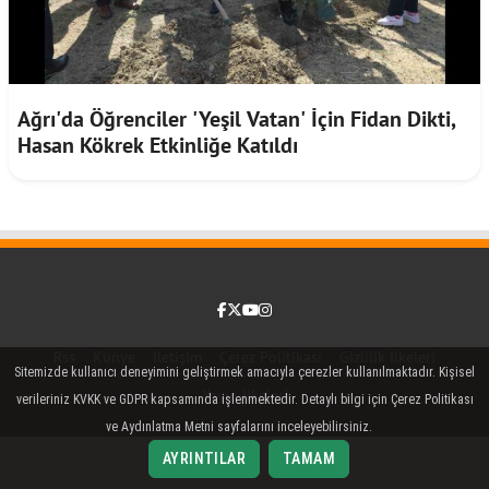
Ağrı'da Öğrenciler 'Yeşil Vatan' İçin Fidan Dikti,
Hasan Kökrek Etkinliğe Katıldı
Facebook
Twitter (X)
YouTube
Instagram
Rss
Künye
İletişim
Çerez Politikası
Gizlilik İlkeleri
Sitemizde kullanıcı deneyimini geliştirmek amacıyla çerezler kullanılmaktadır. Kişisel
Yayın İlkeleri
verileriniz KVKK ve GDPR kapsamında işlenmektedir. Detaylı bilgi için Çerez Politikası
ve Aydınlatma Metni sayfalarını inceleyebilirsiniz.
AYRINTILAR
TAMAM