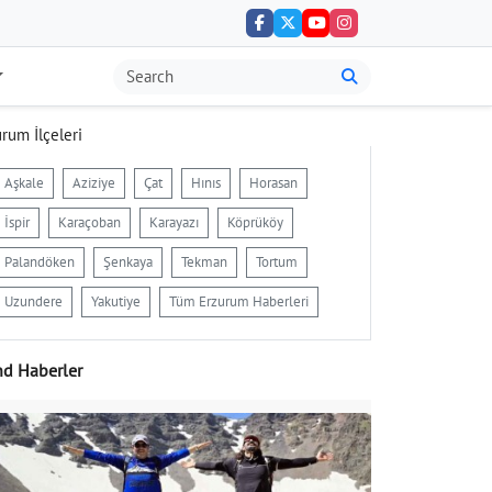
rum İlçeleri
Aşkale
Aziziye
Çat
Hınıs
Horasan
İspir
Karaçoban
Karayazı
Köprüköy
Palandöken
Şenkaya
Tekman
Tortum
Uzundere
Yakutiye
Tüm Erzurum Haberleri
nd Haberler