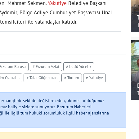
kanı Mehmet Sekmen,
Yakutiye
Belediye Başkanı
ydemir, Bölge Adliye Cumhuriyet Başsavcısı Ünal
temsilcileri ile vatandaşlar katıldı.
Erzurum Barosu
# Erzurum Vefat
# Lütfü Yücelik
im Özakalın
# Talat Göğebakan
# Tortum
# Yakutiye
 herhangi bir şekilde değiştirmeden, abonesi olduğumuz
mız haliyle sizlere sunuyoruz. Erzurum Haberleri
 ile ilgili tüm hukuki sorumluluk ilgili haber ajanslarına