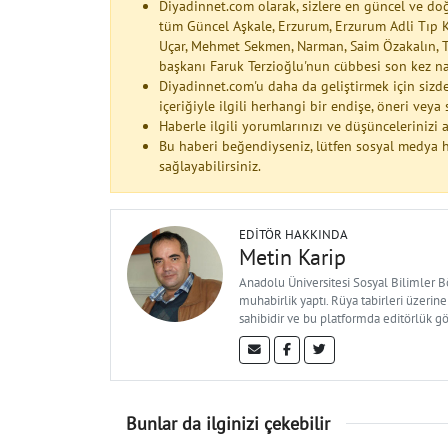
Diyadinnet.com olarak, sizlere en güncel ve do
tüm Güncel Aşkale, Erzurum, Erzurum Adli Tıp 
Uçar, Mehmet Sekmen, Narman, Saim Özakalın, T
başkanı Faruk Terzioğlu'nun cübbesi son kez na
Diyadinnet.com'u daha da geliştirmek için sizde
içeriğiyle ilgili herhangi bir endişe, öneri vey
Haberle ilgili yorumlarınızı ve düşüncelerinizi
Bu haberi beğendiyseniz, lütfen sosyal medya h
sağlayabilirsiniz.
EDITÖR HAKKINDA
Metin Karip
Anadolu Üniversitesi Sosyal Bilimler 
muhabirlik yaptı. Rüya tabirleri üzerine
sahibidir ve bu platformda editörlük g
Bunlar da ilginizi çekebilir