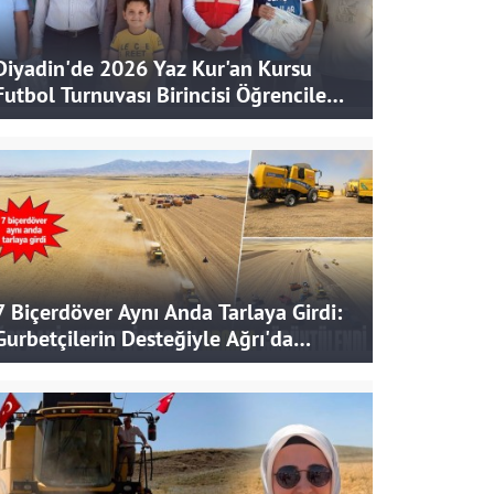
Diyadin'de 2026 Yaz Kur'an Kursu
Futbol Turnuvası Birincisi Öğrencilere
Hediye
7 Biçerdöver Aynı Anda Tarlaya Girdi:
Gurbetçilerin Desteğiyle Ağrı'da
Bereketli Hasat