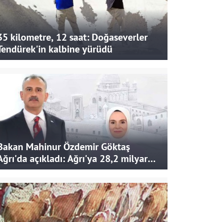
35 kilometre, 12 saat: Doğaseverler
Tendürek'in kalbine yürüdü
Bakan Mahinur Özdemir Göktaş
Ağrı'da açıkladı: Ağrı'ya 28,2 milyar
liralık yatırım ve destek sağlandı