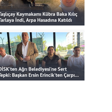
Taşlıçay Kaymakamı Kübra Baka Kılıç
Tarlaya İndi, Arpa Hasadına Katıldı
DİSK'ten Ağrı Belediyesi'ne Sert
Tepki: Başkan Ersin Erincik'ten Çarpıcı
İddialar