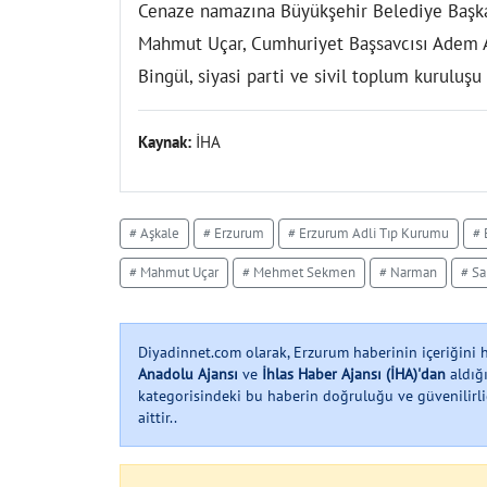
Cenaze namazına Büyükşehir Belediye Baş
Mahmut Uçar, Cumhuriyet Başsavcısı Adem A
Bingül, siyasi parti ve sivil toplum kuruluşu 
Kaynak:
İHA
# Aşkale
# Erzurum
# Erzurum Adli Tıp Kurumu
# 
# Mahmut Uçar
# Mehmet Sekmen
# Narman
# Sa
Diyadinnet.com olarak, Erzurum haberinin içeriğini
Anadolu Ajansı
ve
İhlas Haber Ajansı (İHA)'dan
aldığı
kategorisindeki bu haberin doğruluğu ve güvenilirliği
aittir..