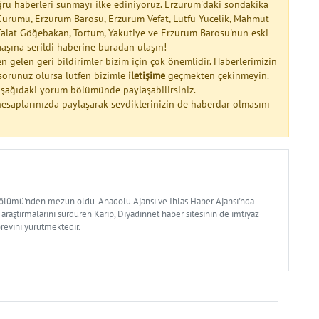
ğru haberleri sunmayı ilke ediniyoruz. Erzurum'daki sondakika
Kurumu, Erzurum Barosu, Erzurum Vefat, Lütfü Yücelik, Mahmut
alat Göğebakan, Tortum, Yakutiye ve Erzurum Barosu'nun eski
aşına serildi haberine buradan ulaşın!
n gelen geri bildirimler bizim için çok önemlidir. Haberlerimizin
a sorunuz olursa lütfen bizimle
iletişime
geçmekten çekinmeyin.
 aşağıdaki yorum bölümünde paylaşabilirsiniz.
esaplarınızda paylaşarak sevdiklerinizin de haberdar olmasını
Bölümü'nden mezun oldu. Anadolu Ajansı ve İhlas Haber Ajansı'nda
 araştırmalarını sürdüren Karip, Diyadinnet haber sitesinin de imtiyaz
örevini yürütmektedir.