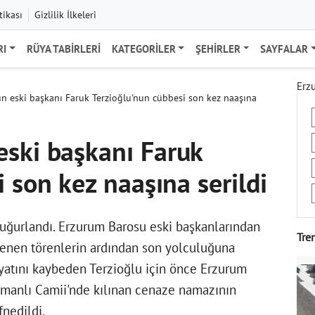
tikası
Gizlilik İlkeleri
RI
RÜYA TABIRLERI
KATEGORILER
ŞEHIRLER
SAYFALAR
Erzu
n eski başkanı Faruk Terzioğlu'nun cübbesi son kez naaşına
eski başkanı Faruk
 son kez naaşına serildi
 uğurlandı. Erzurum Barosu eski başkanlarından
Tre
lenen törenlerin ardından son yolculuğuna
ayatını kaybeden Terzioğlu için önce Erzurum
rmanlı Camii'nde kılınan cenaze namazının
nedildi.