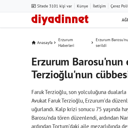
Sitede 3101 kişi var
Künye
İletişim
Çerez Poli
AĞ
Erzurum
Erzurum Barosu'nu
Anasayfa
Haberleri
serildi
Erzurum Barosu'nun 
Terzioğlu'nun cübbesi
Faruk Terzioğlu, son yolculuğuna dualarla
Avukat Faruk Terzioğlu, Erzurum'da düzen
uğurlandı. Kalp krizi sonucu 75 yaşında h
Barosu'nda tören düzenlendi, ardından Na
ardından Tortum'daki aile mezarlığında def