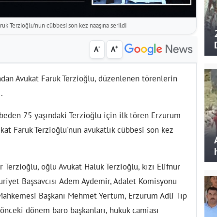
uk Terzioğlu'nun cübbesi son kez naaşına serildi
-
+
A
A
an Avukat Faruk Terzioğlu, düzenlenen törenlerin
.
ybeden 75 yaşındaki Terzioğlu için ilk tören Erzurum
kat Faruk Terzioğlu'nun avukatlık cübbesi son kez
Terzioğlu, oğlu Avukat Haluk Terzioğlu, kızı Elifnur
huriyet Başsavcısı Adem Aydemir, Adalet Komisyonu
Mahkemesi Başkanı Mehmet Yertüm, Erzurum Adli Tıp
 önceki dönem baro başkanları, hukuk camiası