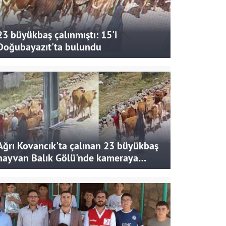
23 büyükbaş çalınmıştı: 15'i
Doğubayazıt'ta bulundu
Ağrı Kovancık'ta çalınan 23 büyükbaş
hayvan Balık Gölü'nde kameraya
takıldı