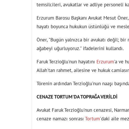
temsilcileri, avukatlar ve adliye personeli ka
Erzurum Barosu Başkanı Avukat Mesut Öner,
hayatı boyunca hukukun üstünlüğü ve mesle
Öner, "Bugün yalnızca bir avukatı değil; bir 
ağabeyi uğurluyoruz." ifadelerini kullandı.
Faruk Terzioğlu'nun hayatını
Erzurum
'a ve 
Allah'tan rahmet, ailesine ve hukuk camiasın
Törenin ardından Terzioğlu'nun naaşı başınd
CENAZE TORTUM'DA TOPRAĞA VERİLDİ
Avukat Faruk Terzioğlu'nun cenazesi, Narma
cenaze namazı sonrası
Tortum
'daki aile mez