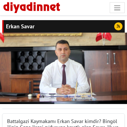
Erkan Savar
Battalgazi Kaymakamı Erkan Savar kimdir? Bingöl
ilinin Genç ilçesi nüfusuna kayıtlı olan Savar, ilk ve