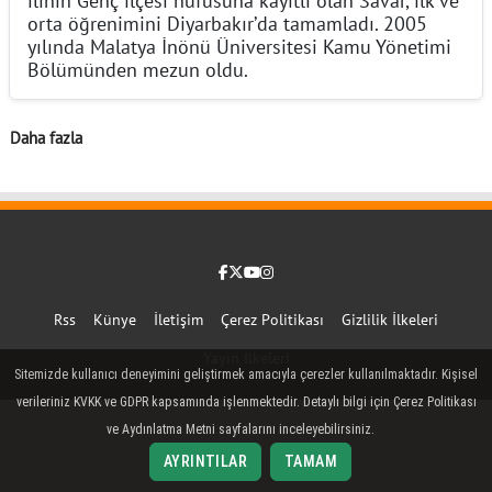
orta öğrenimini Diyarbakır’da tamamladı. 2005
yılında Malatya İnönü Üniversitesi Kamu Yönetimi
Bölümünden mezun oldu.
Daha fazla
Facebook
Twitter (X)
YouTube
Instagram
Rss
Künye
İletişim
Çerez Politikası
Gizlilik İlkeleri
Yayın İlkeleri
Sitemizde kullanıcı deneyimini geliştirmek amacıyla çerezler kullanılmaktadır. Kişisel
verileriniz KVKK ve GDPR kapsamında işlenmektedir. Detaylı bilgi için Çerez Politikası
ve Aydınlatma Metni sayfalarını inceleyebilirsiniz.
AYRINTILAR
TAMAM