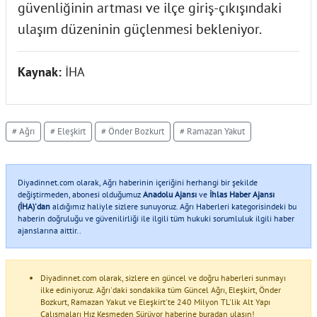
güvenliğinin artması ve ilçe giriş-çıkışındaki
ulaşım düzeninin güçlenmesi bekleniyor.
Kaynak:
İHA
# Ağrı
# Eleşkirt
# Önder Bozkurt
# Ramazan Yakut
Diyadinnet.com olarak, Ağrı haberinin içeriğini herhangi bir şekilde
değiştirmeden, abonesi olduğumuz
Anadolu Ajansı
ve
İhlas Haber Ajansı
(İHA)'dan
aldığımız haliyle sizlere sunuyoruz. Ağrı Haberleri kategorisindeki bu
haberin doğruluğu ve güvenilirliği ile ilgili tüm hukuki sorumluluk ilgili haber
ajanslarına aittir..
Diyadinnet.com olarak, sizlere en güncel ve doğru haberleri sunmayı
ilke ediniyoruz. Ağrı'daki sondakika tüm Güncel Ağrı, Eleşkirt, Önder
Bozkurt, Ramazan Yakut ve Eleşkirt'te 240 Milyon TL'lik Alt Yapı
Çalışmaları Hız Kesmeden Sürüyor haberine buradan ulaşın!