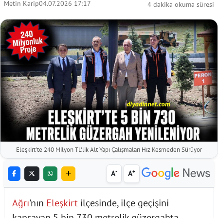
Metin Karip
04.07.2026 17:17
4 dakika okuma süresi
Eleşkirt'te 240 Milyon TL'lik Alt Yapı Çalışmaları Hız Kesmeden Sürüyor
-
+
A
A
Ağrı
'nın
Eleşkirt
ilçesinde, ilçe geçişini
kapsayan 5 bin 730 metrelik güzergahta