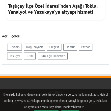
Taşlıçay İlçe Özel İdaresi'nden Aşağı Toklu,
Yanalyol ve Yassıkaya'ya altyapı hizmeti
Ağrı İlçeleri
Diyadin
Doğubayazıt
Eleşkirt
Hamur
Patnos
Taşlıçay
Tutak
Tüm Ağrı Haberleri
Facebook
Twitter (X)
YouTube
Instagram
Sitemizde kullanıcı deneyimini geliştirmek amacıyla çerezler kullanılmaktadır. Kişisel
verileriniz KVKK ve GDPR kapsamında işlenmektedir. Detaylı bilgi için Çerez Politikası
Rss
Künye
İletişim
Çerez Politikası
Gizlilik İlkeleri
ve Aydınlatma Metni sayfalarını inceleyebilirsiniz.