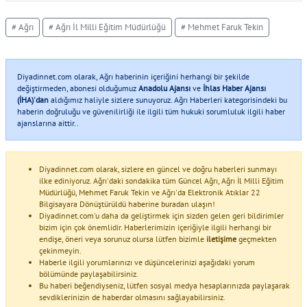
# Ağrı
# Ağrı İl Milli Eğitim Müdürlüğü
# Mehmet Faruk Tekin
Diyadinnet.com olarak, Ağrı haberinin içeriğini herhangi bir şekilde
değiştirmeden, abonesi olduğumuz
Anadolu Ajansı
ve
İhlas Haber Ajansı
(İHA)'dan
aldığımız haliyle sizlere sunuyoruz. Ağrı Haberleri kategorisindeki bu
haberin doğruluğu ve güvenilirliği ile ilgili tüm hukuki sorumluluk ilgili haber
ajanslarına aittir..
Diyadinnet.com olarak, sizlere en güncel ve doğru haberleri sunmayı
ilke ediniyoruz. Ağrı'daki sondakika tüm Güncel Ağrı, Ağrı İl Milli Eğitim
Müdürlüğü, Mehmet Faruk Tekin ve Ağrı'da Elektronik Atıklar 22
Bilgisayara Dönüştürüldü haberine buradan ulaşın!
Diyadinnet.com'u daha da geliştirmek için sizden gelen geri bildirimler
bizim için çok önemlidir. Haberlerimizin içeriğiyle ilgili herhangi bir
endişe, öneri veya sorunuz olursa lütfen bizimle
iletişime
geçmekten
çekinmeyin.
Haberle ilgili yorumlarınızı ve düşüncelerinizi aşağıdaki yorum
bölümünde paylaşabilirsiniz.
Bu haberi beğendiyseniz, lütfen sosyal medya hesaplarınızda paylaşarak
sevdiklerinizin de haberdar olmasını sağlayabilirsiniz.